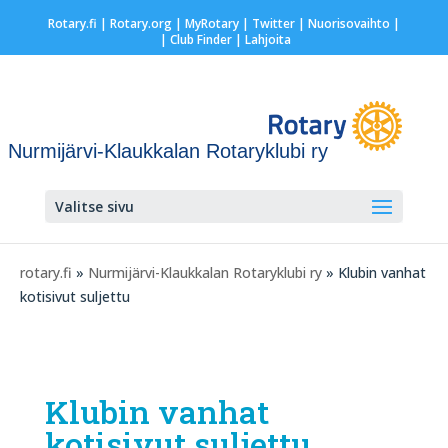
Rotary.fi
|
Rotary.org
|
MyRotary
|
Twitter
|
Nuorisovaihto
|
| Club Finder
| Lahjoita
Nurmijärvi-Klaukkalan Rotaryklubi ry
Valitse sivu
rotary.fi
»
Nurmijärvi-Klaukkalan Rotaryklubi ry
» Klubin vanhat
kotisivut suljettu
Klubin vanhat
kotisivut suljettu