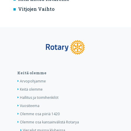
Vitjojen Vaihto
Keitä olemme
Arvopohjamme
Keitä olemme
Hallitus ja toimihenkilöt
Vuositeema
Olemme osa piiriä 1420
Olemme osa kansainvälistä Rotarya
Vierailut muissa klubeissa