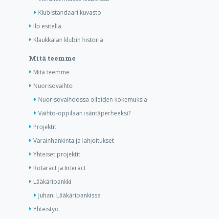
Klubistandaari kuvasto
Ilo esitellä
Klaukkalan klubin historia
Mitä teemme
Mitä teemme
Nuorisovaihto
Nuorisovaihdossa olleiden kokemuksia
Vaihto-oppilaan isäntäperheeksi?
Projektit
Varainhankinta ja lahjoitukset
Yhteiset projektit
Rotaract ja Interact
Lääkäripankki
Juhani Lääkäripankissa
Yhteistyö