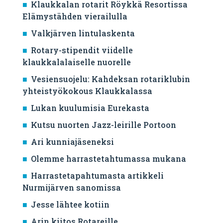
Klaukkalan rotarit Röykkä Resortissa
Elämystähden vierailulla
Valkjärven lintulaskenta
Rotary-stipendit viidelle
klaukkalalaiselle nuorelle
Vesiensuojelu: Kahdeksan rotariklubin
yhteistyökokous Klaukkalassa
Lukan kuulumisia Eurekasta
Kutsu nuorten Jazz-leirille Portoon
Ari kunniajäseneksi
Olemme harrastetahtumassa mukana
Harrastetapahtumasta artikkeli
Nurmijärven sanomissa
Jesse lähtee kotiin
Arin kiitos Rotareille