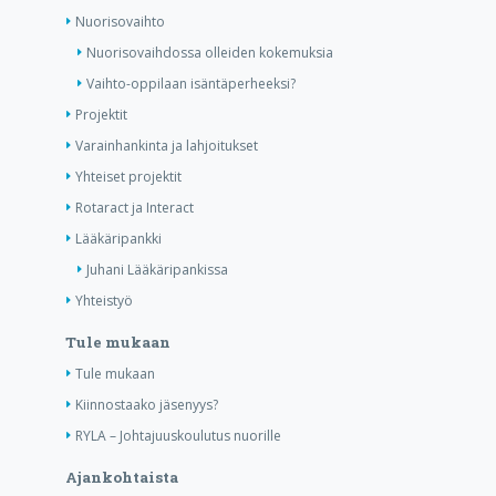
Nuorisovaihto
Nuorisovaihdossa olleiden kokemuksia
Vaihto-oppilaan isäntäperheeksi?
Projektit
Varainhankinta ja lahjoitukset
Yhteiset projektit
Rotaract ja Interact
Lääkäripankki
Juhani Lääkäripankissa
Yhteistyö
Tule mukaan
Tule mukaan
Kiinnostaako jäsenyys?
RYLA – Johtajuuskoulutus nuorille
Ajankohtaista