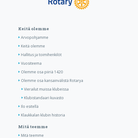
Keitä olemme
Arvopohjamme
Keitä olemme
Hallitus ja toimihenkilöt
Vuositeema
Olemme osa piiriä 1420
Olemme osa kansainvälistä Rotarya
Vierailut muissa klubeissa
Klubistandaari kuvasto
Ilo esitellä
Klaukkalan klubin historia
Mitä teemme
Mitä teemme