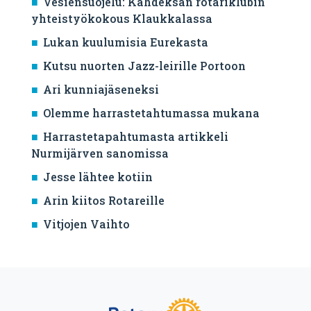
Vesiensuojelu: Kahdeksan rotariklubin
yhteistyökokous Klaukkalassa
Lukan kuulumisia Eurekasta
Kutsu nuorten Jazz-leirille Portoon
Ari kunniajäseneksi
Olemme harrastetahtumassa mukana
Harrastetapahtumasta artikkeli
Nurmijärven sanomissa
Jesse lähtee kotiin
Arin kiitos Rotareille
Vitjojen Vaihto