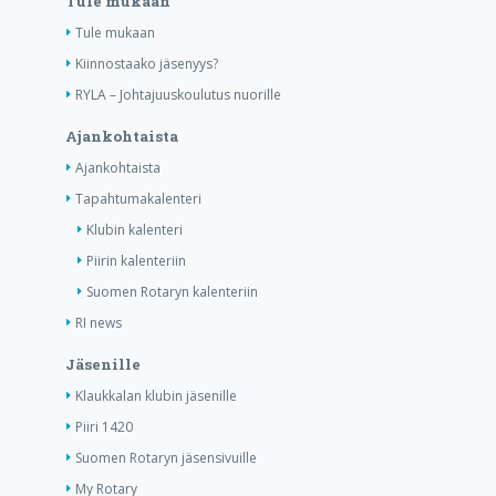
Tule mukaan
Tule mukaan
Kiinnostaako jäsenyys?
RYLA – Johtajuuskoulutus nuorille
Ajankohtaista
Ajankohtaista
Tapahtumakalenteri
Klubin kalenteri
Piirin kalenteriin
Suomen Rotaryn kalenteriin
RI news
Jäsenille
Klaukkalan klubin jäsenille
Piiri 1420
Suomen Rotaryn jäsensivuille
My Rotary