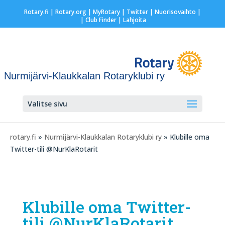
Rotary.fi
|
Rotary.org
|
MyRotary
|
Twitter
|
Nuorisovaihto
|
| Club Finder
| Lahjoita
Nurmijärvi-Klaukkalan Rotaryklubi ry
Valitse sivu
rotary.fi
»
Nurmijärvi-Klaukkalan Rotaryklubi ry
» Klubille oma
Twitter-tili @NurKlaRotarit
Klubille oma Twitter-
tili @NurKlaRotarit