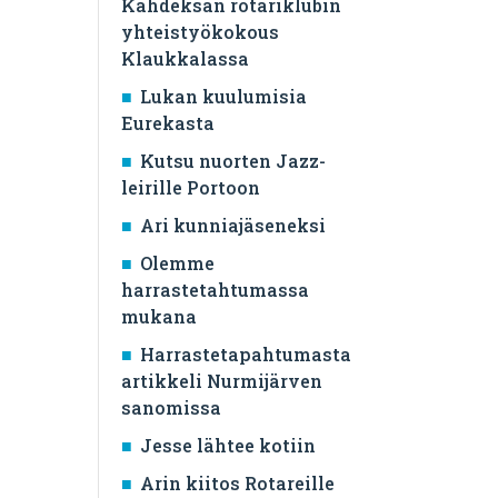
Kahdeksan rotariklubin
yhteistyökokous
Klaukkalassa
Lukan kuulumisia
Eurekasta
Kutsu nuorten Jazz-
leirille Portoon
Ari kunniajäseneksi
Olemme
harrastetahtumassa
mukana
Harrastetapahtumasta
artikkeli Nurmijärven
sanomissa
Jesse lähtee kotiin
Arin kiitos Rotareille