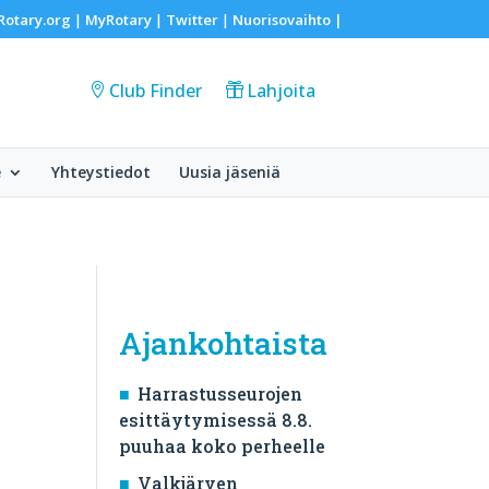
Rotary.org
MyRotary
Twitter
Nuorisovaihto
|
|
|
|
Club Finder
Lahjoita
e
Yhteystiedot
Uusia jäseniä
Ajankohtaista
Harrastusseurojen
esittäytymisessä 8.8.
puuhaa koko perheelle
Valkjärven