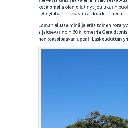
kesälomalla olen ollut nyt joulukuun puoliv
tehnyt ihan hirveästi kaikkea kuluneen l
Loman alussa minä ja eräs toinen rotaryvai
sijaitsevat noin 60 kilometriä Geraldton
henkeäsalpaavan upeat. Laskeuduttiin yhdel