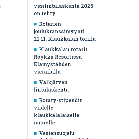
vesilintulaskenta 2026
n
on tehty
Rotarien
joulukranssimyynti
21.11. Klaukkalan torilla
Klaukkalan rotarit
Röykkä Resortissa
Elämystähden
vierailulla
Valkjärven
lintulaskenta
Rotary-stipendit
viidelle
klaukkalalaiselle
nuorelle
Vesiensuojelu: