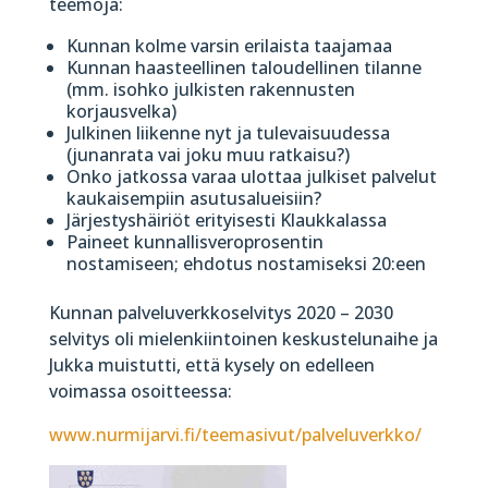
teemoja:
Kunnan kolme varsin erilaista taajamaa
Kunnan haasteellinen taloudellinen tilanne
(mm. isohko julkisten rakennusten
korjausvelka)
Julkinen liikenne nyt ja tulevaisuudessa
(junanrata vai joku muu ratkaisu?)
Onko jatkossa varaa ulottaa julkiset palvelut
kaukaisempiin asutusalueisiin?
Järjestyshäiriöt erityisesti Klaukkalassa
Paineet kunnallisveroprosentin
nostamiseen; ehdotus nostamiseksi 20:een
Kunnan palveluverkkoselvitys 2020 – 2030
selvitys oli mielenkiintoinen keskustelunaihe ja
Jukka muistutti, että kysely on edelleen
voimassa osoitteessa:
www.nurmijarvi.fi/teemasivut/palveluverkko/