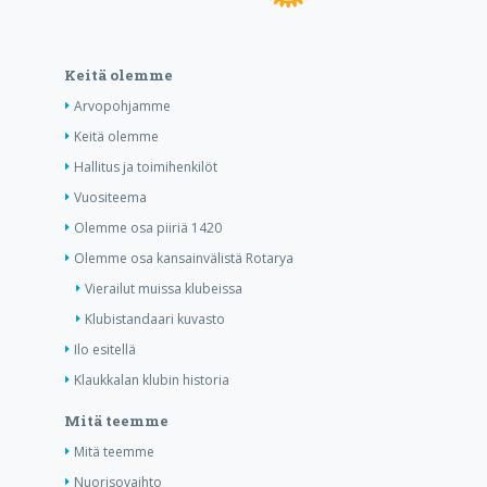
Keitä olemme
Arvopohjamme
Keitä olemme
Hallitus ja toimihenkilöt
Vuositeema
Olemme osa piiriä 1420
Olemme osa kansainvälistä Rotarya
Vierailut muissa klubeissa
Klubistandaari kuvasto
Ilo esitellä
Klaukkalan klubin historia
Mitä teemme
Mitä teemme
Nuorisovaihto