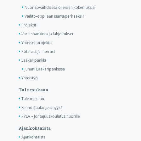
Nuorisovaihdossa olleiden kokemuksia
Vaihto-oppilaan isäntäperheeksi?
Projektit
Varainhankinta ja lahjoitukset
Yhteiset projektit
Rotaract ja Interact
Lääkäripankki
Juhani Lääkäripankissa
Yhteistyö
Tule mukaan
Tule mukaan
Kiinnostaako jäsenyys?
RYLA – Johtajuuskoulutus nuorille
Ajankohtaista
Ajankohtaista