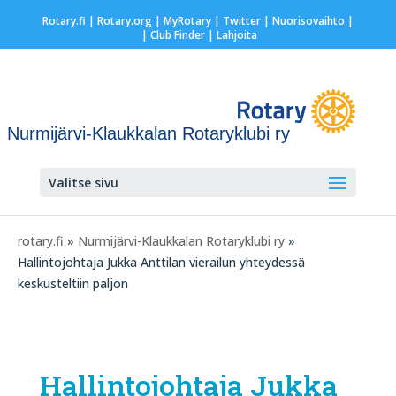
Rotary.fi
|
Rotary.org
|
MyRotary
|
Twitter
|
Nuorisovaihto
|
| Club Finder
| Lahjoita
Nurmijärvi-Klaukkalan Rotaryklubi ry
Valitse sivu
rotary.fi
»
Nurmijärvi-Klaukkalan Rotaryklubi ry
»
Hallintojohtaja Jukka Anttilan vierailun yhteydessä
keskusteltiin paljon
Hallintojohtaja Jukka