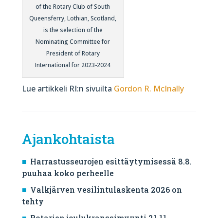
of the Rotary Club of South
Queensferry, Lothian, Scotland,
is the selection of the
Nominating Committee for
President of Rotary
International for 2023-2024
Lue artikkeli RI:n sivuilta
Gordon R. McInally
Ajankohtaista
Harrastusseurojen esittäytymisessä 8.8.
puuhaa koko perheelle
Valkjärven vesilintulaskenta 2026 on
tehty
Rotarien joulukranssimyynti 21.11.