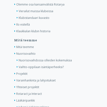
Olemme osa kansainvälistä Rotarya
Vierailut muissa klubeissa
Klubistandaari kuvasto
Ilo esitellä
Klaukkalan klubin historia
Mitä teemme
Mitä teemme
Nuorisovaihto
Nuorisovaihdossa olleiden kokemuksia
Vaihto-oppilaan isäntäperheeksi?
Projektit
Varainhankinta ja lahjoitukset
Yhteiset projektit
Rotaract ja Interact
Lääkäripankki