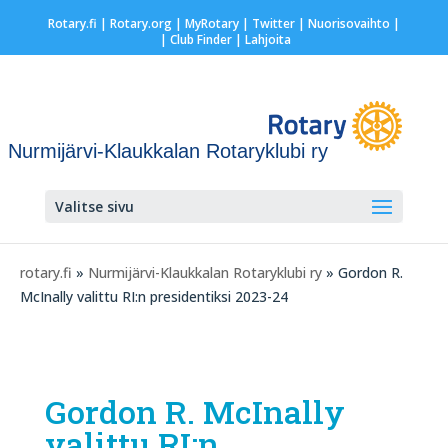
Rotary.fi
|
Rotary.org
|
MyRotary
|
Twitter
|
Nuorisovaihto
|
| Club Finder
| Lahjoita
Nurmijärvi-Klaukkalan Rotaryklubi ry
Valitse sivu
rotary.fi
»
Nurmijärvi-Klaukkalan Rotaryklubi ry
» Gordon R.
McInally valittu RI:n presidentiksi 2023-24
Gordon R. McInally
valittu RI:n