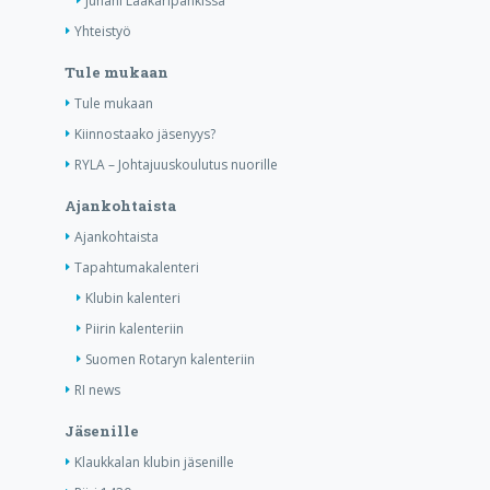
Juhani Lääkäripankissa
Yhteistyö
Tule mukaan
Tule mukaan
Kiinnostaako jäsenyys?
RYLA – Johtajuuskoulutus nuorille
Ajankohtaista
Ajankohtaista
Tapahtumakalenteri
Klubin kalenteri
Piirin kalenteriin
Suomen Rotaryn kalenteriin
RI news
Jäsenille
Klaukkalan klubin jäsenille