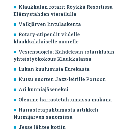
Klaukkalan rotarit Röykkä Resortissa
Elämystähden vierailulla
Valkjärven lintulaskenta
Rotary-stipendit viidelle
klaukkalalaiselle nuorelle
Vesiensuojelu: Kahdeksan rotariklubin
yhteistyökokous Klaukkalassa
Lukan kuulumisia Eurekasta
Kutsu nuorten Jazz-leirille Portoon
Ari kunniajäseneksi
Olemme harrastetahtumassa mukana
Harrastetapahtumasta artikkeli
Nurmijärven sanomissa
Jesse lähtee kotiin