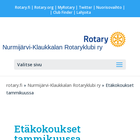
Rotary.fi
|
Rotary.org
|
MyRotary
|
Twitter
|
Nuorisovaihto
|
| Club Finder
| Lahjoita
Nurmijärvi-Klaukkalan Rotaryklubi ry
Valitse sivu
rotary.fi
»
Nurmijärvi-Klaukkalan Rotaryklubi ry
» Etäkokoukset
tammikuussa
Etäkokoukset
tammikuussa