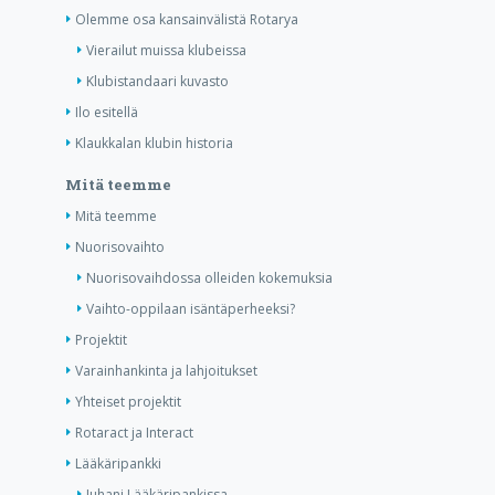
Olemme osa kansainvälistä Rotarya
Vierailut muissa klubeissa
Klubistandaari kuvasto
Ilo esitellä
Klaukkalan klubin historia
Mitä teemme
Mitä teemme
Nuorisovaihto
Nuorisovaihdossa olleiden kokemuksia
Vaihto-oppilaan isäntäperheeksi?
Projektit
Varainhankinta ja lahjoitukset
Yhteiset projektit
Rotaract ja Interact
Lääkäripankki
Juhani Lääkäripankissa