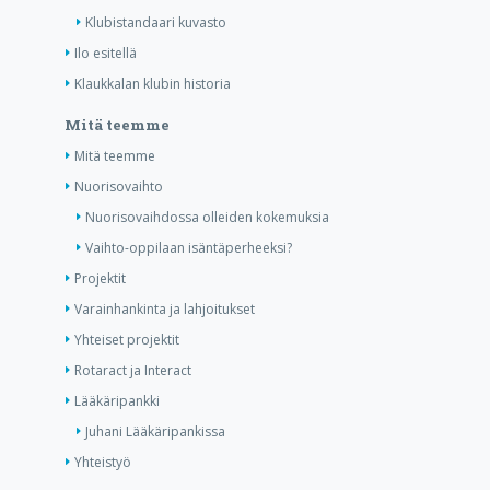
Klubistandaari kuvasto
Ilo esitellä
Klaukkalan klubin historia
Mitä teemme
Mitä teemme
Nuorisovaihto
Nuorisovaihdossa olleiden kokemuksia
Vaihto-oppilaan isäntäperheeksi?
Projektit
Varainhankinta ja lahjoitukset
Yhteiset projektit
Rotaract ja Interact
Lääkäripankki
Juhani Lääkäripankissa
Yhteistyö