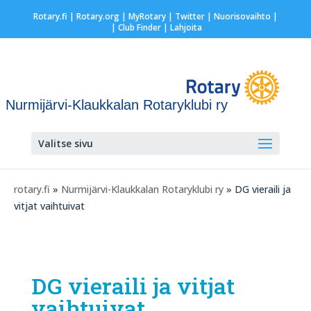
Rotary.fi
|
Rotary.org
|
MyRotary
|
Twitter
|
Nuorisovaihto
|
| Club Finder
| Lahjoita
Nurmijärvi-Klaukkalan Rotaryklubi ry
Valitse sivu
rotary.fi
»
Nurmijärvi-Klaukkalan Rotaryklubi ry
» DG vieraili ja
vitjat vaihtuivat
DG vieraili ja vitjat
vaihtuivat