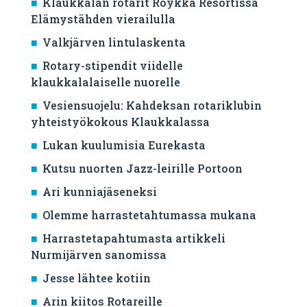
Klaukkalan rotarit Röykkä Resortissa
Elämystähden vierailulla
Valkjärven lintulaskenta
Rotary-stipendit viidelle
klaukkalalaiselle nuorelle
Vesiensuojelu: Kahdeksan rotariklubin
yhteistyökokous Klaukkalassa
Lukan kuulumisia Eurekasta
Kutsu nuorten Jazz-leirille Portoon
Ari kunniajäseneksi
Olemme harrastetahtumassa mukana
Harrastetapahtumasta artikkeli
Nurmijärven sanomissa
Jesse lähtee kotiin
Arin kiitos Rotareille