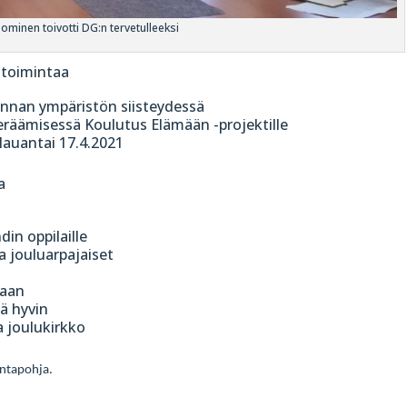
uominen toivotti DG:n tervetulleeksi
 toimintaa
unnan ympäristön siisteydessä
eräämisessä Koulutus Elämään -projektille
 lauantai 17.4.2021
a
in oppilaille
a jouluarpajaiset
eaan
ä hyvin
a joulukirkko
intapohja.