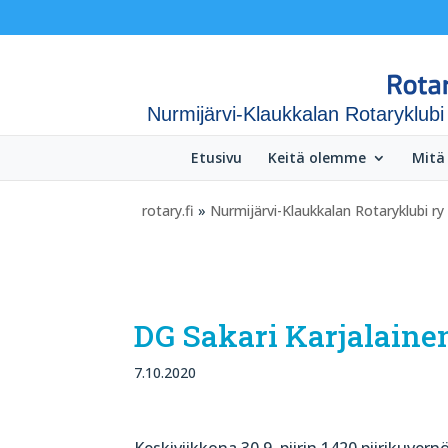
Nurmijärvi-Klaukkalan Rotaryklubi
Etusivu
Keitä olemme
Mitä
rotary.fi
»
Nurmijärvi-Klaukkalan Rotaryklubi ry
DG Sakari Karjalainen
7.10.2020
Keskiviikkona 30.9. piirin 1420 piirikuvern