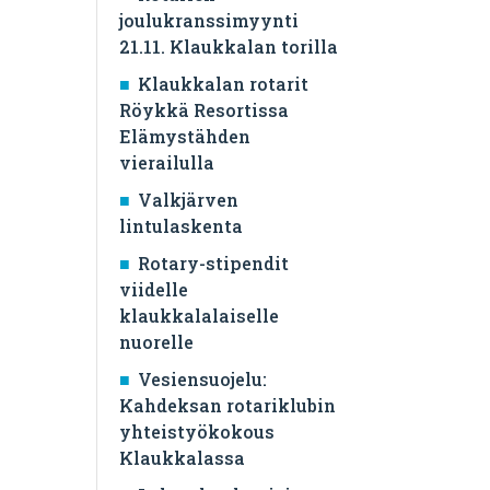
joulukranssimyynti
21.11. Klaukkalan torilla
Klaukkalan rotarit
Röykkä Resortissa
Elämystähden
vierailulla
Valkjärven
lintulaskenta
Rotary-stipendit
viidelle
klaukkalalaiselle
nuorelle
Vesiensuojelu:
Kahdeksan rotariklubin
yhteistyökokous
Klaukkalassa