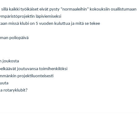
llä kaikki työikäiset eivät pysty ”normaaleihin” kokouksiin osallistumaan
 ympäristöprojektin läpiviemiseksi
aan missä klubi on 5 vuoden kuluttua ja mitä se tekee
lman poliopäivä
n joukosta
 pelkäävät joutuvansa toimihenkilöksi
mmänkin projektiluonteisesti
tuuta
ja rotaryklubit?