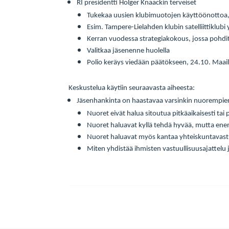
RI presidentti Holger Knaackin terveiset
Tukekaa uusien klubimuotojen käyttöönottoa, si
Esim. Tampere-Lielahden klubin satelliittiklubi
Kerran vuodessa strategiakokous, jossa pohdit
Valitkaa jäsenenne huolella
Polio keräys viedään päätökseen, 24.10. Maai
Keskustelua käytiin seuraavasta aiheesta:
Jäsenhankinta on haastavaa varsinkin nuorempie
Nuoret eivät halua sitoutua pitkäaikaisesti tai
Nuoret haluavat kyllä tehdä hyvää, mutta ene
Nuoret haluavat myös kantaa yhteiskuntavas
Miten yhdistää ihmisten vastuullisuusajattelu 