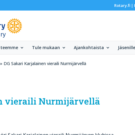
Rotary.fi
|
 ry
 teemme
Tule mukaan
Ajankohtaista
Jäsenill
» DG Sakari Karjalainen vieraili Nurmijärvellä
 vieraili Nurmijärvellä
ööri Sakari Karjalainen vieraili Nurmijärven klubissa