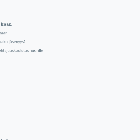
ukaan
kaan
aako jäsenyys?
ohtajuuskoulutus nuorille