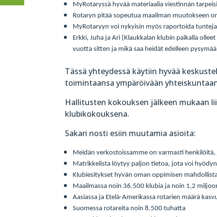
MyRotaryssä hyvää materiaalia viestinnän tarpeisi
Rotaryn pitää sopeutua maailman muutokseen on 
MyRotaryyn voi nykyisin myös raportoida tunteja
Erkki, Juha ja Ari (Klaukkalan klubin paikalla olle
vuotta sitten ja mikä saa heidät edelleen pysymää
Tässä yhteydessä käytiin hyvää keskustel
toimintaansa ympäröivään yhteiskuntaan
Hallitusten kokouksen jälkeen mukaan liit
klubikokouksena.
Sakari nosti esiin muutamia asioita:
Meidän verkostoissamme on varmasti henkilöitä, jo
Matrikkelista löytyy paljon tietoa, jota voi hyöd
Klubiesitykset hyvän oman oppimisen mahdollist
Maailmassa noin 36.500 klubia ja noin 1,2 miljoo
Aasiassa ja Etelä-Amerikassa rotarien määrä kasv
Suomessa rotareita noin 8.500 tuhatta