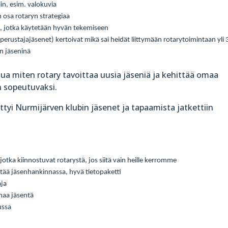
in, esim. valokuvia
osa rotaryn strategiaa
, jotka käytetään hyvän tekemiseen
et perustajajäsenet) kertoivat mikä sai heidät liittymään rotarytoimintaan yli 
n jäseninä
ua miten rotary tavoittaa uusia jäseniä ja kehittää omaa
 sopeutuvaksi.
tyi Nurmijärven klubin jäsenet ja tapaamista jatkettiin
tka kiinnostuvat rotarystä, jos siitä vain heille kerromme
yntää jäsenhankinnassa, hyvä tietopaketti
aja
naa jäsentä
ussa