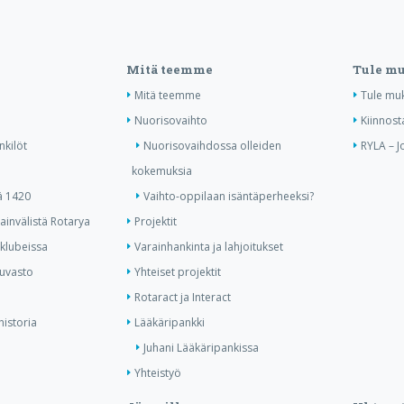
Mitä teemme
Tule m
Mitä teemme
Tule mu
Nuorisovaihto
Kiinnost
nkilöt
Nuorisovaihdossa olleiden
RYLA – J
kokemuksia
ä 1420
Vaihto-oppilaan isäntäperheeksi?
invälistä Rotarya
Projektit
 klubeissa
Varainhankinta ja lahjoitukset
kuvasto
Yhteiset projektit
Rotaract ja Interact
historia
Lääkäripankki
Juhani Lääkäripankissa
Yhteistyö