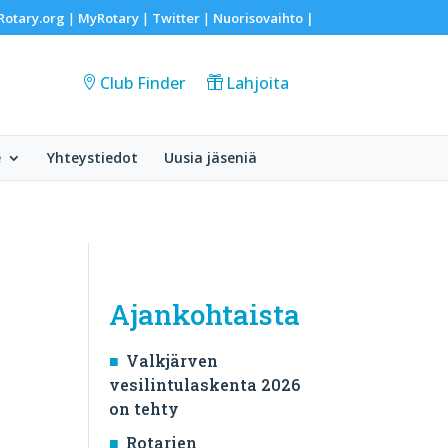
Rotary.org
MyRotary
Twitter
Nuorisovaihto
|
|
|
|
Club Finder
Lahjoita
e
Yhteystiedot
Uusia jäseniä
Ajankohtaista
Valkjärven
vesilintulaskenta 2026
on tehty
Rotarien