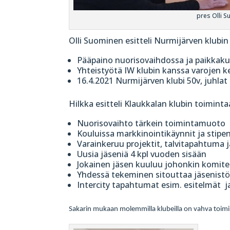
pres Olli S
Olli Suominen esitteli Nurmijärven klubin
Pääpaino nuorisovaihdossa ja paikkak
Yhteistyötä IW klubin kanssa varojen k
16.4.2021 Nurmijärven klubi 50v, juhlat
Hilkka esitteli Klaukkalan klubin toiminta
Nuorisovaihto tärkein toimintamuoto
Kouluissa markkinointikäynnit ja stipend
Varainkeruu projektit, talvitapahtuma j
Uusia jäseniä 4 kpl vuoden sisään
Jokainen jäsen kuuluu johonkin komit
Yhdessä tekeminen sitouttaa jäsenistö
Intercity tapahtumat esim. esitelmät j
Sakarin mukaan molemmilla klubeilla on vahva toim