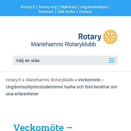
Rotary.fi
|
Rotary.org
|
MyRotary |
Ungdomsutbyte
|
Rotaract
| Club Finder
| Donera
Mariehamns Rotaryklubb
Välj en sida
rotary.fi
»
Mariehamns Rotaryklubb
» Veckomöte –
Ungdomsutbytesstudenterna Yuuha och Enni berättar om
sina erfarenheter
Veckomöte –