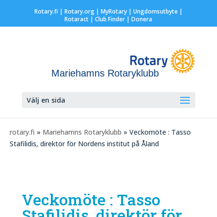
Rotary.fi
|
Rotary.org
|
MyRotary |
Ungdomsutbyte
|
Rotaract
| Club Finder
| Donera
Mariehamns Rotaryklubb
Välj en sida
rotary.fi
»
Mariehamns Rotaryklubb
» Veckomöte : Tasso
Stafilidis, direktör för Nordens institut på Åland
Veckomöte : Tasso
Stafilidis, direktör för