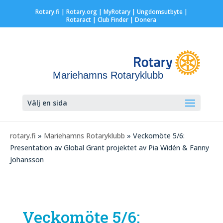
Rotary.fi
|
Rotary.org
|
MyRotary |
Ungdomsutbyte
|
Rotaract
| Club Finder
| Donera
Mariehamns Rotaryklubb
Välj en sida
rotary.fi
»
Mariehamns Rotaryklubb
» Veckomöte 5/6:
Presentation av Global Grant projektet av Pia Widén & Fanny
Johansson
Veckomöte 5/6: