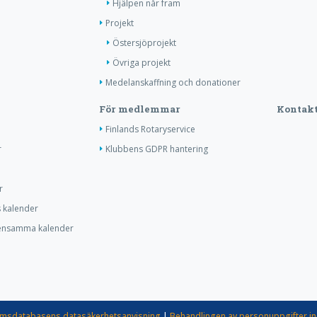
Hjälpen når fram
Projekt
Östersjöprojekt
Övriga projekt
Medelanskaffning och donationer
För medlemmar
Kontakt
Finlands Rotaryservice
r
Klubbens GDPR hantering
r
s kalender
ensamma kalender
msdatabasens datasäkerhetsanvisning
|
Behandlingen av personuppgifter i