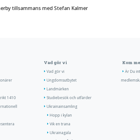
therby tillsammans med Stefan Kalmer
Vad gör vi
Kom me
Vad gör vi
Är Du in
ionärer
Ungdomsutbytet
medlemsk
Landmärken
trikt 1410
Studiebesök och utfärder
ernationell
Ukrainainsamling
Hopp i kylan
resentera
Vik en trana
Ukrainagala