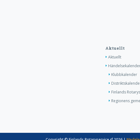
Aktuellt
Aktuellt
Händelsekalende
Klubbkalender
Distriktskalende
Finlands Rotary
Regionens gem
Copyright © Finlands Rotaryservice rf 2026 |
Medele