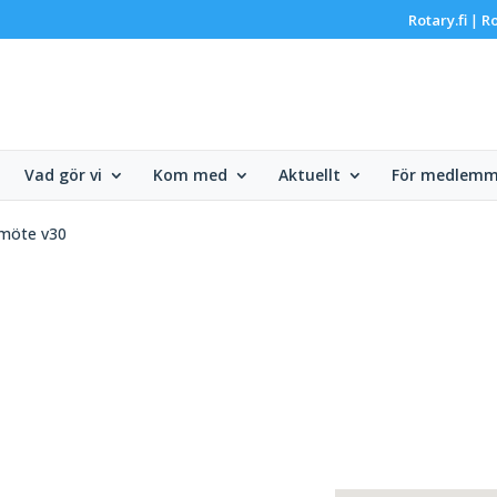
Rotary.fi
Ro
|
Vad gör vi
Kom med
Aktuellt
För medlemm
möte v30