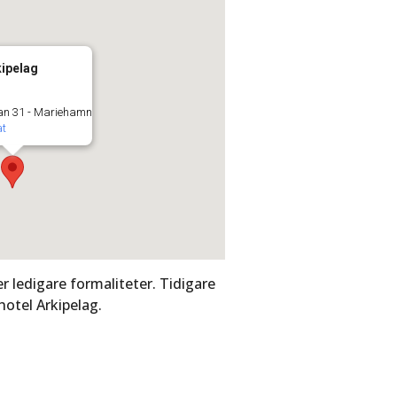
kipelag
an 31 - Mariehamn
at
 ledigare formaliteter. Tidigare
hotel Arkipelag.