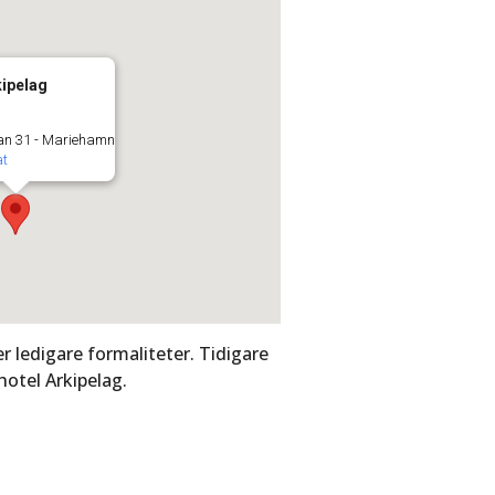
kipelag
an 31 - Mariehamn
at
 ledigare formaliteter. Tidigare
hotel Arkipelag.