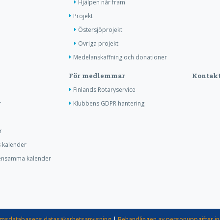
Hjälpen når fram
Projekt
Östersjöprojekt
Övriga projekt
Medelanskaffning och donationer
För medlemmar
Kontakt
Finlands Rotaryservice
r
Klubbens GDPR hantering
r
s kalender
ensamma kalender
msdatabasens datasäkerhetsanvisning
|
Behandlingen av personuppgifter i