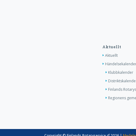
Aktuellt
Aktuellt
Händelsekalende
Klubbkalender
Distriktskalende
Finlands Rotary
Regionens gem
Copyright © Finlands Rotaryservice rf 2026 |
Medele