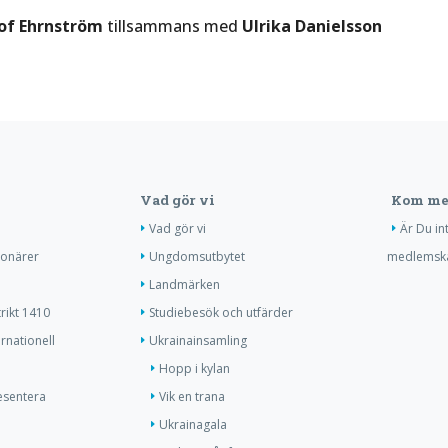
of Ehrnström
tillsammans med
Ulrika Danielsson
Vad gör vi
Kom me
Vad gör vi
Är Du in
ionärer
Ungdomsutbytet
medlemsk
Landmärken
trikt 1410
Studiebesök och utfärder
ernationell
Ukrainainsamling
Hopp i kylan
resentera
Vik en trana
Ukrainagala