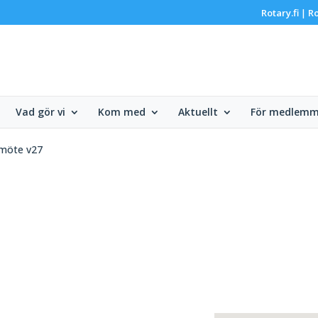
Rotary.fi
Ro
|
Vad gör vi
Kom med
Aktuellt
För medlemm
möte v27