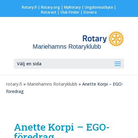
Rotary.fi
|
Rotary.org
|
MyRotary |
Ungdomsutbyte
|
Rotaract
| Club Finder
| Donera
Mariehamns Rotaryklubb
Välj en sida
rotary.fi
»
Mariehamns Rotaryklubb
» Anette Korpi – EGO-
föredrag
Anette Korpi – EGO-
föredrag