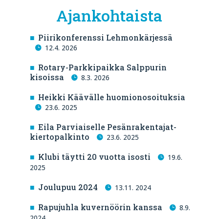
Ajankohtaista
Piirikonferenssi Lehmonkärjessä
12.4. 2026
Rotary-Parkkipaikka Salppurin
kisoissa
8.3. 2026
Heikki Käävälle huomionosoituksia
23.6. 2025
Eila Parviaiselle Pesänrakentajat-
kiertopalkinto
23.6. 2025
Klubi täytti 20 vuotta isosti
19.6.
2025
Joulupuu 2024
13.11. 2024
Rapujuhla kuvernöörin kanssa
8.9.
2024