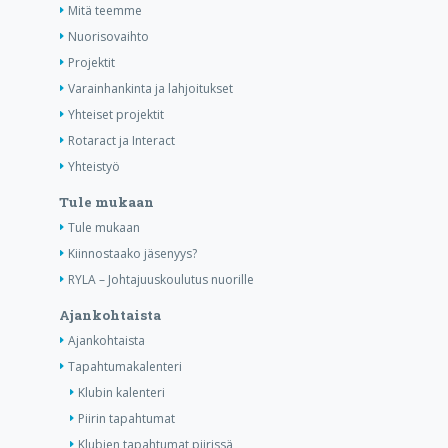
Mitä teemme
Nuorisovaihto
Projektit
Varainhankinta ja lahjoitukset
Yhteiset projektit
Rotaract ja Interact
Yhteistyö
Tule mukaan
Tule mukaan
Kiinnostaako jäsenyys?
RYLA – Johtajuuskoulutus nuorille
Ajankohtaista
Ajankohtaista
Tapahtumakalenteri
Klubin kalenteri
Piirin tapahtumat
Klubien tapahtumat piirissä