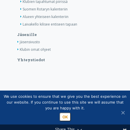
Klubien tapahtumat piirissä
Suomen Rotaryn kalenteriin
Alueen yhteiseen kalenteriin
Laivakello kilisee entiseen tapaan
Jäsenille
Jäsensivusto
Klubin omat ohjeet
Yhteystiedot
We use cookies to ensure that we give you the best experience on
Copyright © Suomen Rotarypalvelu ry 2026 |
our website. If you continue to use this site we will assume that
Jäsentietojärjestelmän tietosuojaseloste
|
Henkilötietojen
you are happy with it.
käsittely Rotarytoiminnassa
OK
Share This