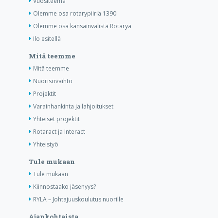
Vuositeema
Olemme osa rotarypiiriä 1390
Olemme osa kansainvälistä Rotarya
Ilo esitellä
Mitä teemme
Mitä teemme
Nuorisovaihto
Projektit
Varainhankinta ja lahjoitukset
Yhteiset projektit
Rotaract ja Interact
Yhteistyö
Tule mukaan
Tule mukaan
Kiinnostaako jäsenyys?
RYLA – Johtajuuskoulutus nuorille
Ajankohtaista