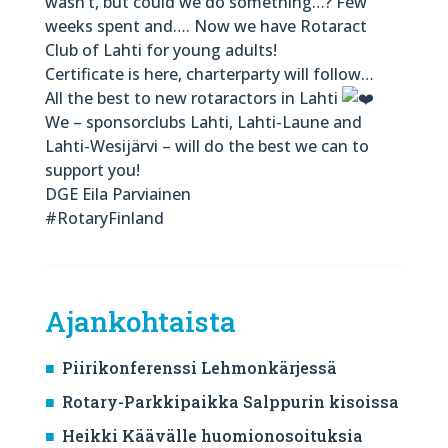
wasn’t, but could we do something…? Few
weeks spent and…. Now we have Rotaract
Club of Lahti for young adults!
Certificate is here, charterparty will follow…
All the best to new rotaractors in Lahti
We – sponsorclubs Lahti, Lahti-Laune and
Lahti-Wesijärvi – will do the best we can to
support you!
DGE Eila Parviainen
#RotaryFinland
Ajankohtaista
Piirikonferenssi Lehmonkärjessä
Rotary-Parkkipaikka Salppurin kisoissa
Heikki Käävälle huomionosoituksia