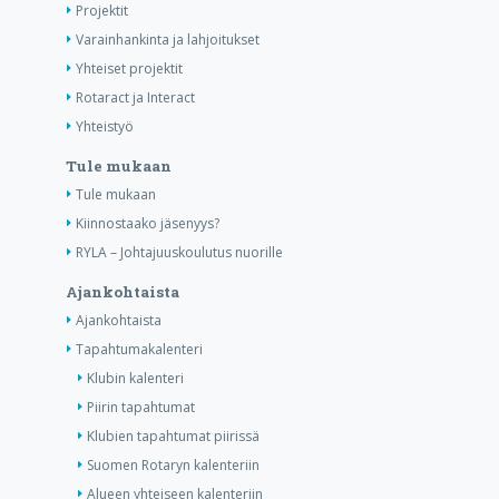
Projektit
Varainhankinta ja lahjoitukset
Yhteiset projektit
Rotaract ja Interact
Yhteistyö
Tule mukaan
Tule mukaan
Kiinnostaako jäsenyys?
RYLA – Johtajuuskoulutus nuorille
Ajankohtaista
Ajankohtaista
Tapahtumakalenteri
Klubin kalenteri
Piirin tapahtumat
Klubien tapahtumat piirissä
Suomen Rotaryn kalenteriin
Alueen yhteiseen kalenteriin