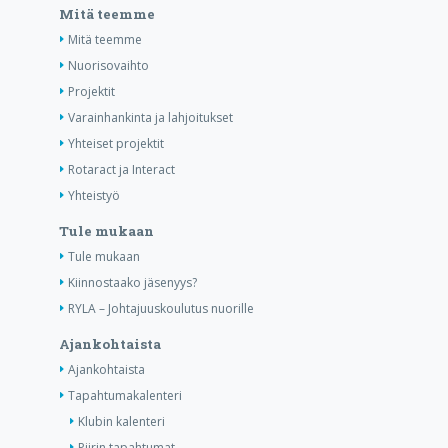
Mitä teemme
Mitä teemme
Nuorisovaihto
Projektit
Varainhankinta ja lahjoitukset
Yhteiset projektit
Rotaract ja Interact
Yhteistyö
Tule mukaan
Tule mukaan
Kiinnostaako jäsenyys?
RYLA – Johtajuuskoulutus nuorille
Ajankohtaista
Ajankohtaista
Tapahtumakalenteri
Klubin kalenteri
Piirin tapahtumat