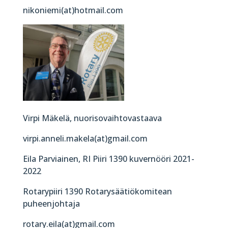
nikoniemi(at)hotmail.com
Virpi Mäkelä, nuorisovaihtovastaava
virpi.anneli.makela(at)gmail.com
Eila Parviainen, RI Piiri 1390 kuvernööri 2021-
2022
Rotarypiiri 1390 Rotarysäätiökomitean
puheenjohtaja
rotary.eila(at)gmail.com