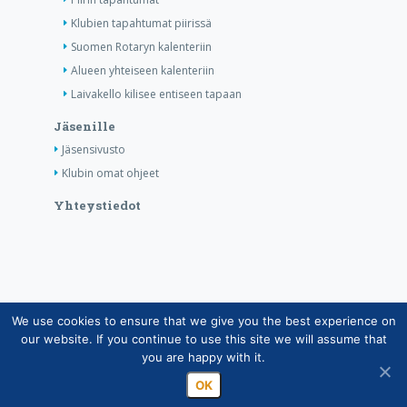
Klubien tapahtumat piirissä
Suomen Rotaryn kalenteriin
Alueen yhteiseen kalenteriin
Laivakello kilisee entiseen tapaan
Jäsenille
Jäsensivusto
Klubin omat ohjeet
Yhteystiedot
We use cookies to ensure that we give you the best experience on
Copyright © Suomen Rotarypalvelu ry 2026 |
our website. If you continue to use this site we will assume that
Jäsentietojärjestelmän tietosuojaseloste
|
Henkilötietojen
you are happy with it.
käsittely Rotarytoiminnassa
OK