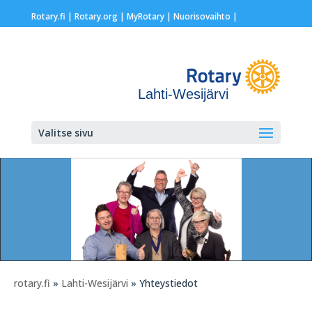
Rotary.fi
|
Rotary.org
|
MyRotary |
Nuorisovaihto
|
Lahti-Wesijärvi
Valitse sivu
rotary.fi
»
Lahti-Wesijärvi
» Yhteystiedot