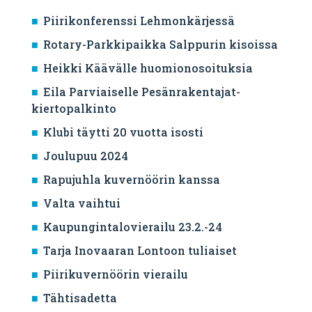
Piirikonferenssi Lehmonkärjessä
Rotary-Parkkipaikka Salppurin kisoissa
Heikki Käävälle huomionosoituksia
Eila Parviaiselle Pesänrakentajat-
kiertopalkinto
Klubi täytti 20 vuotta isosti
Joulupuu 2024
Rapujuhla kuvernöörin kanssa
Valta vaihtui
Kaupungintalovierailu 23.2.-24
Tarja Inovaaran Lontoon tuliaiset
Piirikuvernöörin vierailu
Tähtisadetta