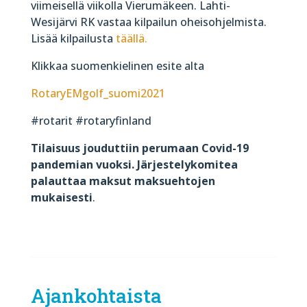
viimeisellä viikolla Vierumäkeen. Lahti-
Wesijärvi RK vastaa kilpailun oheisohjelmista.
Lisää kilpailusta
täällä.
Klikkaa suomenkielinen esite alta
RotaryEMgolf_suomi2021
#rotarit #rotaryfinland
Tilaisuus jouduttiin perumaan Covid-19
pandemian vuoksi. Järjestelykomitea
palauttaa maksut maksuehtojen
mukaisesti
.
Ajankohtaista