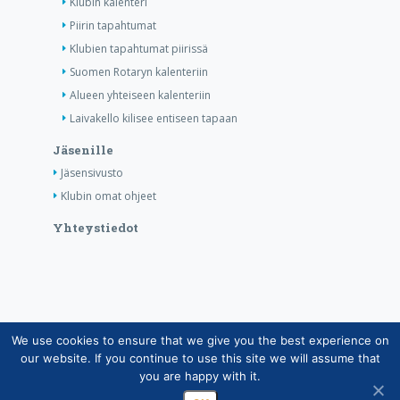
Klubin kalenteri
Piirin tapahtumat
Klubien tapahtumat piirissä
Suomen Rotaryn kalenteriin
Alueen yhteiseen kalenteriin
Laivakello kilisee entiseen tapaan
Jäsenille
Jäsensivusto
Klubin omat ohjeet
Yhteystiedot
We use cookies to ensure that we give you the best experience on
Copyright © Suomen Rotarypalvelu ry 2026 |
our website. If you continue to use this site we will assume that
Jäsentietojärjestelmän tietosuojaseloste
|
Henkilötietojen
you are happy with it.
käsittely Rotarytoiminnassa