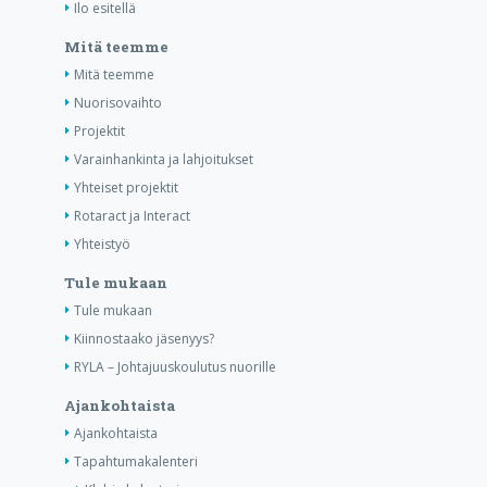
Ilo esitellä
Mitä teemme
Mitä teemme
Nuorisovaihto
Projektit
Varainhankinta ja lahjoitukset
Yhteiset projektit
Rotaract ja Interact
Yhteistyö
Tule mukaan
Tule mukaan
Kiinnostaako jäsenyys?
RYLA – Johtajuuskoulutus nuorille
Ajankohtaista
Ajankohtaista
Tapahtumakalenteri