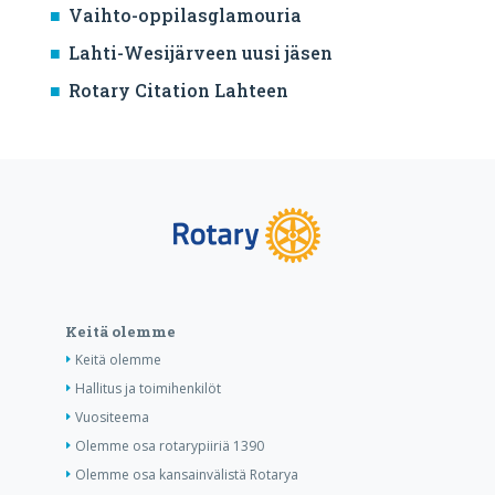
Vaihto-oppilasglamouria
Lahti-Wesijärveen uusi jäsen
Rotary Citation Lahteen
Keitä olemme
Keitä olemme
Hallitus ja toimihenkilöt
Vuositeema
Olemme osa rotarypiiriä 1390
Olemme osa kansainvälistä Rotarya