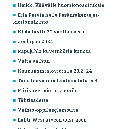
Heikki Käävälle huomionosoituksia
Eila Parviaiselle Pesänrakentajat-
kiertopalkinto
Klubi täytti 20 vuotta isosti
Joulupuu 2024
Rapujuhla kuvernöörin kanssa
Valta vaihtui
Kaupungintalovierailu 23.2.-24
Tarja Inovaaran Lontoon tuliaiset
Piirikuvernöörin vierailu
Tähtisadetta
Vaihto-oppilasglamouria
Lahti-Wesijärveen uusi jäsen