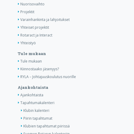
Nuorisovaihto
Projektit
Varainhankinta ja lahjoitukset
Yhteiset projektit
Rotaract ja Interact
Yhteistyö
Tule mukaan
Tule mukaan
Kiinnostaako jäsenyys?
RYLA – Johtajuuskoulutus nuorille
Ajankohtaista
Ajankohtaista
Tapahtumakalenteri
Klubin kalenteri
Piirin tapahtumat
Klubien tapahtumat piirissä
Suomen Rotaryn kalenteriin