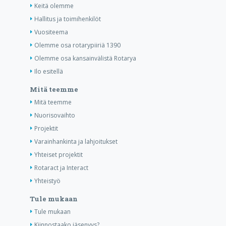
Keitä olemme
Hallitus ja toimihenkilöt
Vuositeema
Olemme osa rotarypiiriä 1390
Olemme osa kansainvälistä Rotarya
Ilo esitellä
Mitä teemme
Mitä teemme
Nuorisovaihto
Projektit
Varainhankinta ja lahjoitukset
Yhteiset projektit
Rotaract ja Interact
Yhteistyö
Tule mukaan
Tule mukaan
Kiinnostaako jäsenyys?