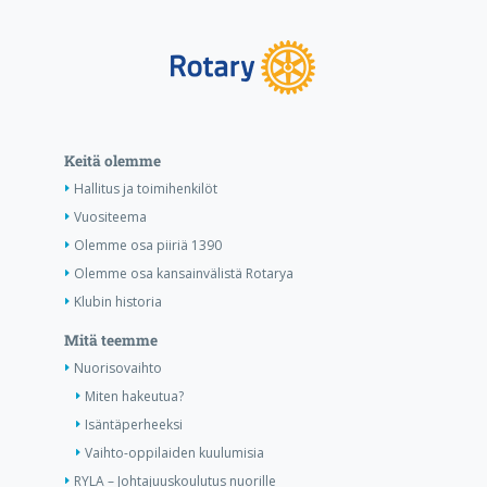
Keitä olemme
Hallitus ja toimihenkilöt
Vuositeema
Olemme osa piiriä 1390
Olemme osa kansainvälistä Rotarya
Klubin historia
Mitä teemme
Nuorisovaihto
Miten hakeutua?
Isäntäperheeksi
Vaihto-oppilaiden kuulumisia
RYLA – Johtajuuskoulutus nuorille