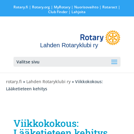
Rotary.fi
|
Rotary.org
|
MyRotary |
Nuorisovaihto
|
Rotaract
|
Club Finder
| Lahjoita
Lahden Rotaryklubi ry
Valitse sivu
rotary.fi
»
Lahden Rotaryklubi ry
» Viikkokokous:
Lääketieteen kehitys
Viikkokokous:
Lääketieteen kehitys