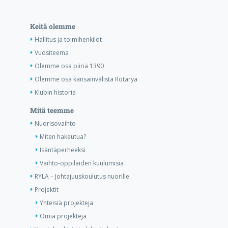
Keitä olemme
Hallitus ja toimihenkilöt
Vuositeema
Olemme osa piiriä 1390
Olemme osa kansainvälistä Rotarya
Klubin historia
Mitä teemme
Nuorisovaihto
Miten hakeutua?
Isäntäperheeksi
Vaihto-oppilaiden kuulumisia
RYLA – Johtajuuskoulutus nuorille
Projektit
Yhteisiä projekteja
Omia projekteja