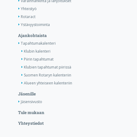
Varainhankinta ja lahjoitukset
Yhteistyö
Rotaract
Ystävyystoiminta
Ajankohtaista
Tapahtumakalenteri
Klubin kalenteri
Piirin tapahtumat
Klubien tapahtumat piirissä
Suomen Rotaryn kalenteriin
Alueen yhteiseen kalenteriin
Jäsenille
Jäsensivusto
Tule mukaan
Yhteystiedot