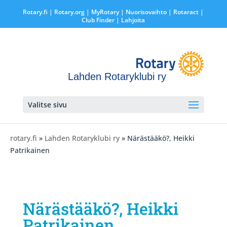
Rotary.fi
|
Rotary.org
|
MyRotary |
Nuorisovaihto
|
Rotaract
|
Club Finder
| Lahjoita
Lahden Rotaryklubi ry
Valitse sivu
rotary.fi
»
Lahden Rotaryklubi ry
» Närästääkö?, Heikki
Patrikainen
Närästääkö?, Heikki
Patrikainen