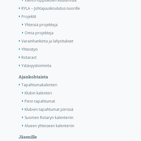
Vaihto-oppilaiden kuulumisia
RYLA – Johtajuuskoulutus nuorille
Projektit
Yhteisiä projekteja
Omia projekteja
Varainhankinta ja lahjoitukset
Yhteistyö
Rotaract
Ystävyystoiminta
Ajankohtaista
Tapahtumakalenteri
Klubin kalenteri
Piirin tapahtumat
Klubien tapahtumat piirissä
Suomen Rotaryn kalenteriin
Alueen yhteiseen kalenteriin
Jäsenille