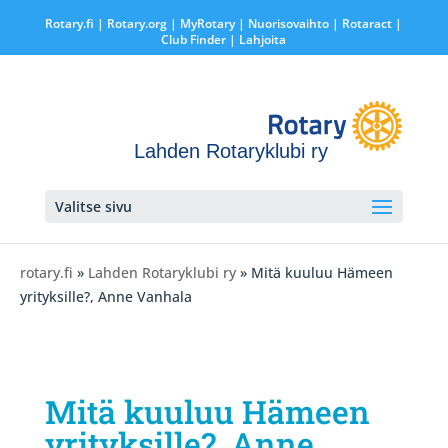
Rotary.fi
|
Rotary.org
|
MyRotary |
Nuorisovaihto
|
Rotaract
|
Club Finder
| Lahjoita
Lahden Rotaryklubi ry
Valitse sivu
rotary.fi
»
Lahden Rotaryklubi ry
» Mitä kuuluu Hämeen
yrityksille?, Anne Vanhala
Mitä kuuluu Hämeen
yrityksille?, Anne