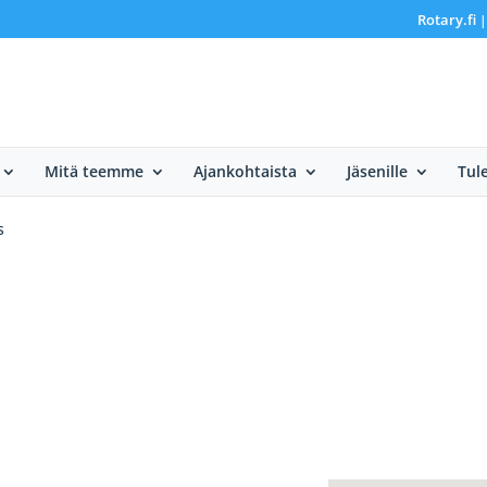
Rotary.fi
Mitä teemme
Ajankohtaista
Jäsenille
Tul
s