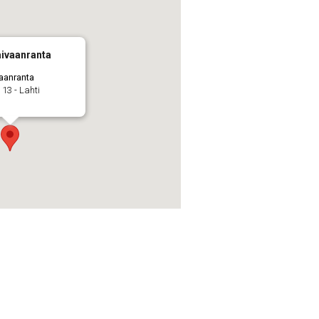
aivaanranta
vaanranta
13 - Lahti