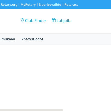
Rotary.org
MyRotary |
Nuorisovaihto
|
Rotaract
|
|
Club Finder
Lahjoita
e mukaan
Yhteystiedot