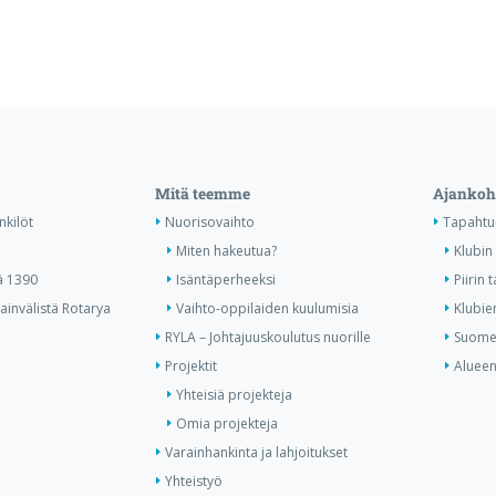
Mitä teemme
Ajankoh
nkilöt
Nuorisovaihto
Tapahtu
Miten hakeutua?
Klubin 
ä 1390
Isäntäperheeksi
Piirin
invälistä Rotarya
Vaihto-oppilaiden kuulumisia
Klubie
RYLA – Johtajuuskoulutus nuorille
Suomen
Projektit
Alueen
Yhteisiä projekteja
Omia projekteja
Varainhankinta ja lahjoitukset
Yhteistyö