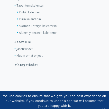
Tapahtumakalenteri
Klubin kalenteri
Piirin kalenteriin
Suomen Rotaryn kalenteriin
Alueen yhteiseen kalenteriin
Jäsenille
Jäsensivusto
Klubin omat ohjeet
Yhteystiedot
We use cookies to ensure that we give you the best experience on
Copyright © Suomen Rotarypalvelu ry 2026 |
our website. If you continue to use this site we will assume that
Jäsentietojärjestelmän tietosuojaseloste
|
Henkilötietojen
you are happy with it.
käsittely Rotarytoiminnassa