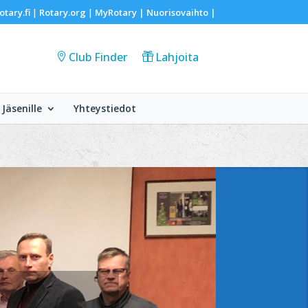
otary.fi
Rotary.org
MyRotary |
Nuorisovaihto
|
|
|
Club Finder
Lahjoita
Jäsenille
Yhteystiedot