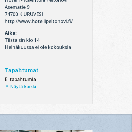
Hotelli - Ravintola Peltohovi
Asematie 9
74700 KIURUVESI
http://www.hotellipeltohovi.fi/
Aika:
Tiistaisin klo 14
Heinäkuussa ei ole kokouksia
Tapahtumat
Ei tapahtumia
Näytä kaikki