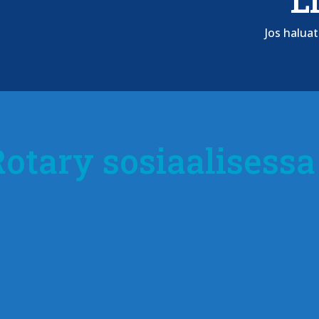
Jos halua
tary sosiaalisessa