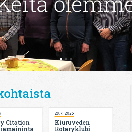
Keitä olemm
kohtaista
5
29.7. 2025
y Citation
Kiuruveden
iamaininta
Rotaryklubi