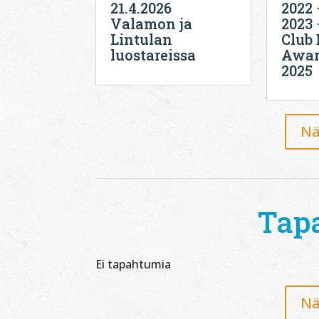
21.4.2026
2022 
Valamon ja
2023 
Lintulan
Club 
luostareissa
Award
2025
Nä
Tap
Ei tapahtumia
Nä