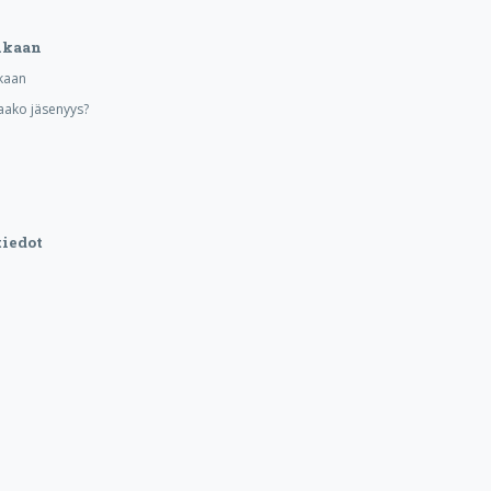
ukaan
kaan
aako jäsenyys?
iedot