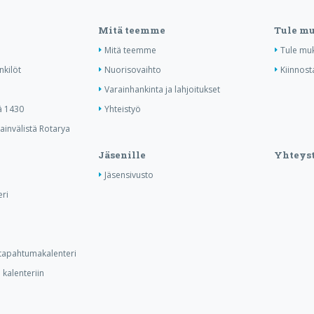
Mitä teemme
Tule m
Mitä teemme
Tule mu
nkilöt
Nuorisovaihto
Kiinnost
Varainhankinta ja lahjoitukset
ä 1430
Yhteistyö
invälistä Rotarya
Jäsenille
Yhteyst
Jäsensivusto
ri
n tapahtumakalenteri
kalenteriin