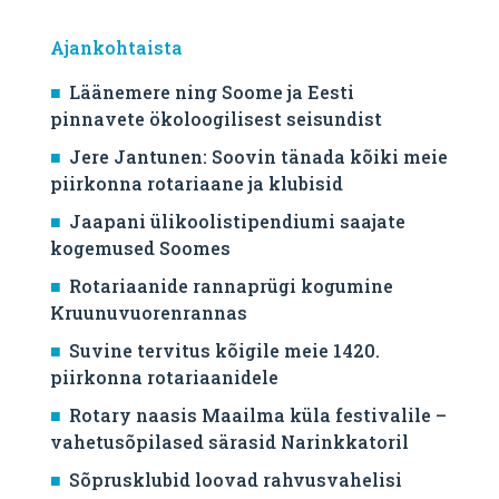
Ajankohtaista
Läänemere ning Soome ja Eesti
pinnavete ökoloogilisest seisundist
Jere Jantunen: Soovin tänada kõiki meie
piirkonna rotariaane ja klubisid
Jaapani ülikoolistipendiumi saajate
kogemused Soomes
Rotariaanide rannaprügi kogumine
Kruunuvuorenrannas
Suvine tervitus kõigile meie 1420.
piirkonna rotariaanidele
Rotary naasis Maailma küla festivalile –
vahetusõpilased särasid Narinkkatoril
Sõprusklubid loovad rahvusvahelisi