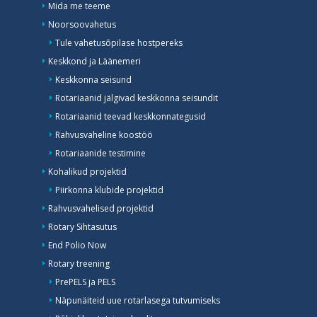
Mida me teeme
Noorsoovahetus
Tule vahetusõpilase hostpereks
Keskkond ja Läänemeri
Keskkonna seisund
Rotariaanid jälgivad keskkonna seisundit
Rotariaanid teevad keskkonnategusid
Rahvusvaheline koostöö
Rotariaanide testimine
Kohalikud projektid
Piirkonna klubide projektid
Rahvusvahelised projektid
Rotary Sihtasutus
End Polio Now
Rotary treening
PrePELS ja PELS
Näpunäiteid uue rotarlasega tutvumiseks