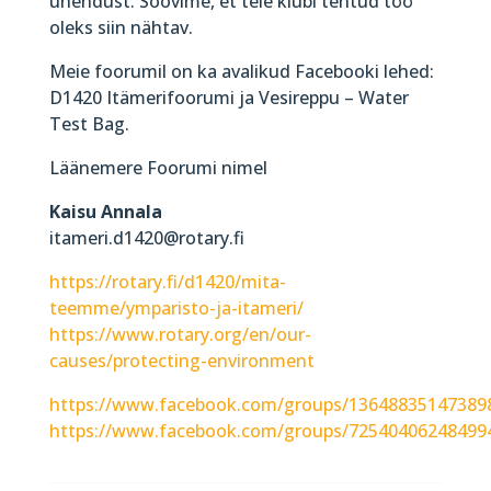
ühendust. Soovime, et teie klubi tehtud töö
oleks siin nähtav.
Meie foorumil on ka avalikud Facebooki lehed:
D1420 Itämerifoorumi ja Vesireppu – Water
Test Bag.
Läänemere Foorumi nimel
Kaisu Annala
itameri.d1420@rotary.fi
https://rotary.fi/d1420/mita-
teemme/ymparisto-ja-itameri/
https://www.rotary.org/en/our-
causes/protecting-environment
https://www.facebook.com/groups/13648835147389
https://www.facebook.com/groups/72540406248499