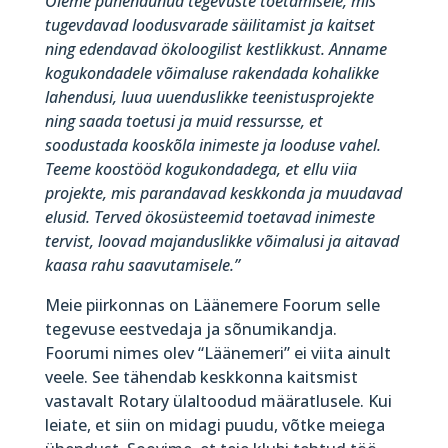
Oleme pühendunud tegevuste toetamisele, mis
tugevdavad loodusvarade säilitamist ja kaitset
ning edendavad ökoloogilist kestlikkust. Anname
kogukondadele võimaluse rakendada kohalikke
lahendusi, luua uuenduslikke teenistusprojekte
ning saada toetusi ja muid ressursse, et
soodustada kooskõla inimeste ja looduse vahel.
Teeme koostööd kogukondadega, et ellu viia
projekte, mis parandavad keskkonda ja muudavad
elusid. Terved ökosüsteemid toetavad inimeste
tervist, loovad majanduslikke võimalusi ja aitavad
kaasa rahu saavutamisele.”
Meie piirkonnas on Läänemere Foorum selle
tegevuse eestvedaja ja sõnumikandja.
Foorumi nimes olev “Läänemeri” ei viita ainult
veele. See tähendab keskkonna kaitsmist
vastavalt Rotary ülaltoodud määratlusele. Kui
leiate, et siin on midagi puudu, võtke meiega