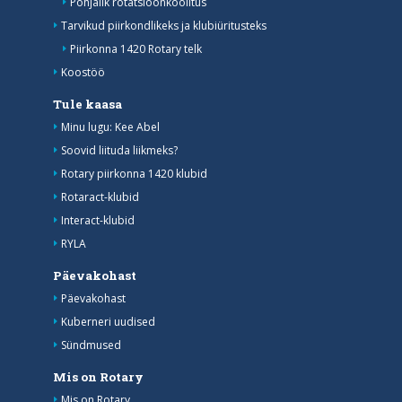
Põhjalik rotatsioonkoolitus
Tarvikud piirkondlikeks ja klubiüritusteks
Piirkonna 1420 Rotary telk
Koostöö
Tule kaasa
Minu lugu: Kee Abel
Soovid liituda liikmeks?
Rotary piirkonna 1420 klubid
Rotaract-klubid
Interact-klubid
RYLA
Päevakohast
Päevakohast
Kuberneri uudised
Sündmused
Mis on Rotary
Mis on Rotary