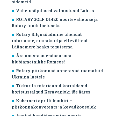
sidemeid
Vahetusõpilased valmistusid Lahtis
ROTARYGOLF D1420 noortevahetuse ja
Rotary fondi toetuseks
Rotary Silgusõudmine ühendab
rotariaane, eraisikuid ja ettevõtteid
Läänemere heaks tegutsema
Ära unusta uuendada uusi
klubiametnikke Romeos!
Rotary piirkonnad annetavad raamatuid
Ukraina lastele
Tikkurila rotariaanid korraldasid
koristustalgud Keravanjoki jõe ääres
Kuberneri aprilli kuukiri –
piirkonnakonverents ja kevadkoosolek
Avatud kandideerimine noorte