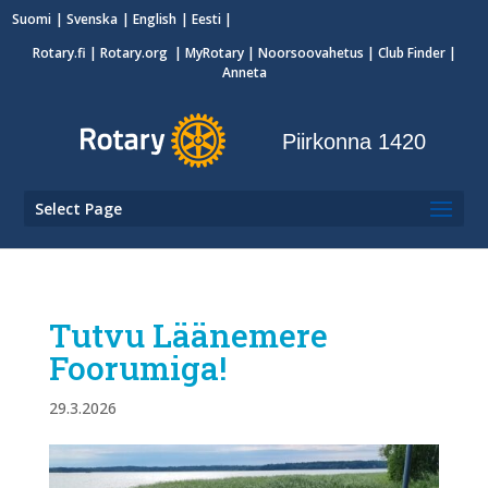
Suomi
Svenska
English
Eesti
Rotary.fi
|
Rotary.org
|
MyRotary
|
Noorsoovahetus
| Club Finder
|
Anneta
Piirkonna 1420
Select Page
Tutvu Läänemere
Foorumiga!
29.3.2026