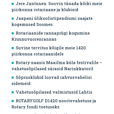
Jere Jantunen: Soovin tänada kõiki meie
piirkonna rotariaane ja klubisid
Jaapani ülikoolistipendiumi saajate
kogemused Soomes
Rotariaanide rannaprügi kogumine
Kruunuvuorenrannas
Suvine tervitus kõigile meie 1420.
piirkonna rotariaanidele
Rotary naasis Maailma küla festivalile –
vahetusõpilased särasid Narinkkatoril
Sõprusklubid loovad rahvusvahelisi
sidemeid
Vahetusõpilased valmistusid Lahtis
ROTARYGOLF D1420 noortevahetuse ja
Rotary fondi toetuseks