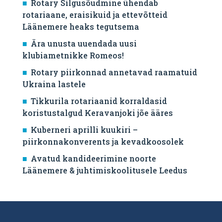
Rotary Silgusõudmine ühendab
rotariaane, eraisikuid ja ettevõtteid
Läänemere heaks tegutsema
Ära unusta uuendada uusi
klubiametnikke Romeos!
Rotary piirkonnad annetavad raamatuid
Ukraina lastele
Tikkurila rotariaanid korraldasid
koristustalgud Keravanjoki jõe ääres
Kuberneri aprilli kuukiri –
piirkonnakonverents ja kevadkoosolek
Avatud kandideerimine noorte
Läänemere & juhtimiskoolitusele Leedus