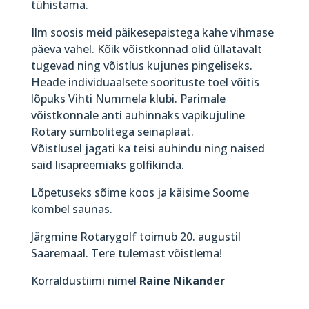
tühistama.
Ilm soosis meid päikesepaistega kahe vihmase
päeva vahel. Kõik võistkonnad olid üllatavalt
tugevad ning võistlus kujunes pingeliseks.
Heade individuaalsete soorituste toel võitis
lõpuks Vihti Nummela klubi. Parimale
võistkonnale anti auhinnaks vapikujuline
Rotary sümbolitega seinaplaat.
Võistlusel jagati ka teisi auhindu ning naised
said lisapreemiaks golfikinda.
Lõpetuseks sõime koos ja käisime Soome
kombel saunas.
Järgmine Rotarygolf toimub 20. augustil
Saaremaal. Tere tulemast võistlema!
Korraldustiimi nimel
Raine Nikander