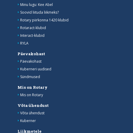
Minu lugu: Kee Abel
Soovid liituda liikmeks?
Rotary piirkonna 1420 klubid
Rotaract-klubid
Interact-klubid
RYLA
Päevakohast
Päevakohast
Kuberneri uudised
Sündmused
Mis on Rotary
Mis on Rotary
Võta ühendust
Võta ühendust
Kuberner
Liikmetele