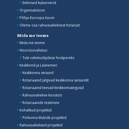
Eelmised kubernerid
Organisatsioon
Põhja-Euroopa tsoon
Oleme osa rahvusvahelisest Rotaryst
Mida me teeme
Mida me teeme
Noorsoovahetus
Tule vahetusõpilase hostpereks
Keskkond ja Läänemeri
Keskkonna seisund
Rotariaanid jälgivad keskkonna seisundit
Rotariaanid teevad keskkonnategusid
Rahvusvaheline koostöö
Rotariaanide testimine
Kohalikud projektid
Piirkonna klubide projektid
Rahvusvahelised projektid