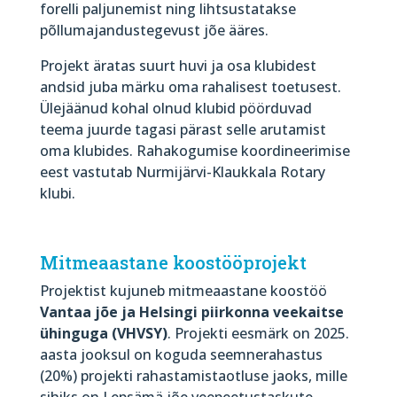
forelli paljunemist ning lihtsustatakse
põllumajandustegevust jõe ääres.
Projekt äratas suurt huvi ja osa klubidest
andsid juba märku oma rahalisest toetusest.
Ülejäänud kohal olnud klubid pöörduvad
teema juurde tagasi pärast selle arutamist
oma klubides. Rahakogumise koordineerimise
eest vastutab Nurmijärvi-Klaukkala Rotary
klubi.
Mitmeaastane koostööprojekt
Projektist kujuneb mitmeaastane koostöö
Vantaa jõe ja Helsingi piirkonna veekaitse
ühinguga (VHVSY)
. Projekti eesmärk on 2025.
aasta jooksul on koguda seemnerahastus
(20%) projekti rahastamistaotluse jaoks, mille
sihiks on Lepsämä jõe veepeetustaskute