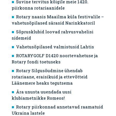
Suvine tervitus kõigile meie 1420.
piirkonna rotariaanidele
Rotary naasis Maailma küla festivalile –
vahetusõpilased särasid Narinkkatoril
Sõprusklubid loovad rahvusvahelisi
sidemeid
Vahetusõpilased valmistusid Lahtis
ROTARYGOLF D1420 noortevahetuse ja
Rotary fondi toetuseks
Rotary Silgusõudmine ühendab
rotariaane, eraisikuid ja ettevõtteid
Läänemere heaks tegutsema
Ära unusta uuendada uusi
klubiametnikke Romeos!
Rotary piirkonnad annetavad raamatuid
Ukraina lastele