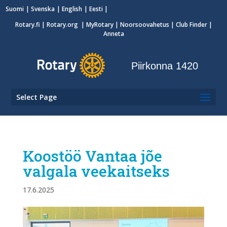
Suomi
Svenska
English
Eesti
Rotary.fi
|
Rotary.org
|
MyRotary
|
Noorsoovahetus
| Club Finder
|
Anneta
Piirkonna 1420
Select Page
Koostöö Vantaa jõe
valgala veekaitseks
17.6.2025