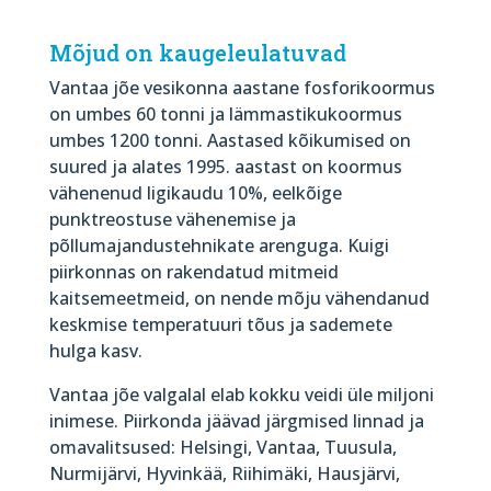
Mõjud on kaugeleulatuvad
Vantaa jõe vesikonna aastane fosforikoormus
on umbes 60 tonni ja lämmastikukoormus
umbes 1200 tonni. Aastased kõikumised on
suured ja alates 1995. aastast on koormus
vähenenud ligikaudu 10%, eelkõige
punktreostuse vähenemise ja
põllumajandustehnikate arenguga. Kuigi
piirkonnas on rakendatud mitmeid
kaitsemeetmeid, on nende mõju vähendanud
keskmise temperatuuri tõus ja sademete
hulga kasv.
Vantaa jõe valgalal elab kokku veidi üle miljoni
inimese. Piirkonda jäävad järgmised linnad ja
omavalitsused: Helsingi, Vantaa, Tuusula,
Nurmijärvi, Hyvinkää, Riihimäki, Hausjärvi,