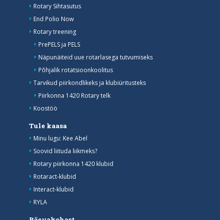
Rotary Sihtasutus
End Polio Now
Rotary treening
PrePELS ja PELS
Näpunäiteid uue rotarlasega tutvumiseks
Põhjalik rotatsioonkoolitus
Tarvikud piirkondlikeks ja klubiüritusteks
Piirkonna 1420 Rotary telk
Koostöö
Tule kaasa
Minu lugu: Kee Abel
Soovid liituda liikmeks?
Rotary piirkonna 1420 klubid
Rotaract-klubid
Interact-klubid
RYLA
Päevakohast