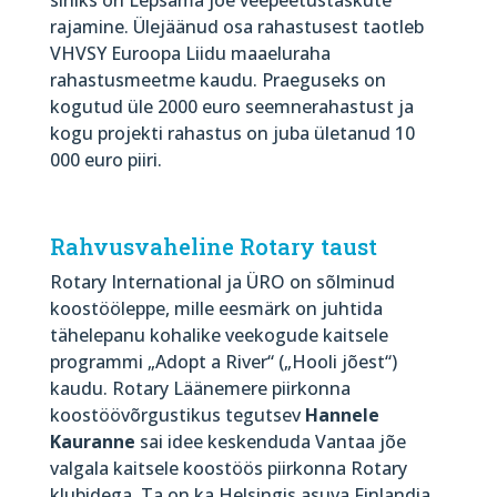
rajamine. Ülejäänud osa rahastusest taotleb
VHVSY Euroopa Liidu maaeluraha
rahastusmeetme kaudu. Praeguseks on
kogutud üle 2000 euro seemnerahastust ja
kogu projekti rahastus on juba ületanud 10
000 euro piiri.
Rahvusvaheline Rotary taust
Rotary International ja ÜRO on sõlminud
koostööleppe, mille eesmärk on juhtida
tähelepanu kohalike veekogude kaitsele
programmi „Adopt a River“ („Hooli jõest“)
kaudu. Rotary Läänemere piirkonna
koostöövõrgustikus tegutsev
Hannele
Kauranne
sai idee keskenduda Vantaa jõe
valgala kaitsele koostöös piirkonna Rotary
klubidega. Ta on ka Helsingis asuva Finlandia