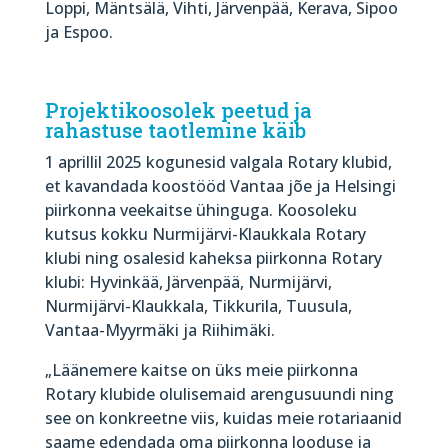
Loppi, Mäntsälä, Vihti, Järvenpää, Kerava, Sipoo
ja Espoo.
Projektikoosolek peetud ja
rahastuse taotlemine käib
1 aprillil 2025 kogunesid valgala Rotary klubid,
et kavandada koostööd Vantaa jõe ja Helsingi
piirkonna veekaitse ühinguga. Koosoleku
kutsus kokku Nurmijärvi-Klaukkala Rotary
klubi ning osalesid kaheksa piirkonna Rotary
klubi: Hyvinkää, Järvenpää, Nurmijärvi,
Nurmijärvi-Klaukkala, Tikkurila, Tuusula,
Vantaa-Myyrmäki ja Riihimäki.
„Läänemere kaitse on üks meie piirkonna
Rotary klubide olulisemaid arengusuundi ning
see on konkreetne viis, kuidas meie rotariaanid
saame edendada oma piirkonna looduse ja