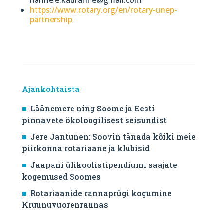
https://www.rotary.org/en/rotary-unep-
partnership
Ajankohtaista
Läänemere ning Soome ja Eesti
pinnavete ökoloogilisest seisundist
Jere Jantunen: Soovin tänada kõiki meie
piirkonna rotariaane ja klubisid
Jaapani ülikoolistipendiumi saajate
kogemused Soomes
Rotariaanide rannaprügi kogumine
Kruunuvuorenrannas