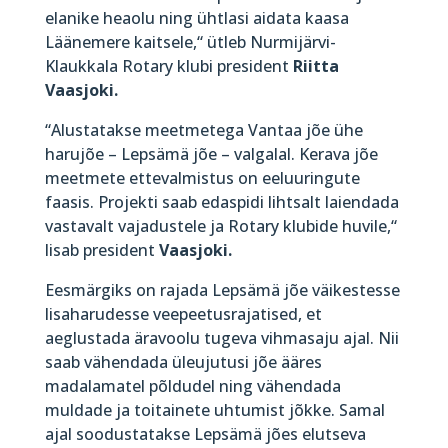
elanike heaolu ning ühtlasi aidata kaasa
Läänemere kaitsele,“ ütleb Nurmijärvi-
Klaukkala Rotary klubi president
Riitta
Vaasjoki.
“Alustatakse meetmetega Vantaa jõe ühe
harujõe – Lepsämä jõe – valgalal. Kerava jõe
meetmete ettevalmistus on eeluuringute
faasis. Projekti saab edaspidi lihtsalt laiendada
vastavalt vajadustele ja Rotary klubide huvile,“
lisab president
Vaasjoki.
Eesmärgiks on rajada Lepsämä jõe väikestesse
lisaharudesse veepeetusrajatised, et
aeglustada äravoolu tugeva vihmasaju ajal. Nii
saab vähendada üleujutusi jõe ääres
madalamatel põldudel ning vähendada
muldade ja toitainete uhtumist jõkke. Samal
ajal soodustatakse Lepsämä jões elutseva