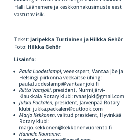
Halli Läänemere ja keskkonnaküsimuste eest
vastutav isik.
Tekst:
Jaripekka Turtiainen ja Hilkka Gehör
Foto:
Hilkka Gehör
Lisainfo:
Paula Luodeslampi
, veeekspert, Vantaa jõe ja
Helsingi piirkonna veekaitse ühing:
paula.luodeslampi@vantaanjoki.fi
Riitta Vaasjoki
, president, Nurmijärvi-
Klaukkala Rotary klubi: rvaasjoki@gmail.com
Jukka Packalén
, president, Järvenpää Rotary
klubi: jukka.packalen@outlook.com
Marjo Kekkonen
, valitud president, Hyvinkää
Rotary klubi:
marjo.kekkonen@kekkonenvuorento.fi
Hannele Kauranne
:
hannele.kauranne@gmail.com