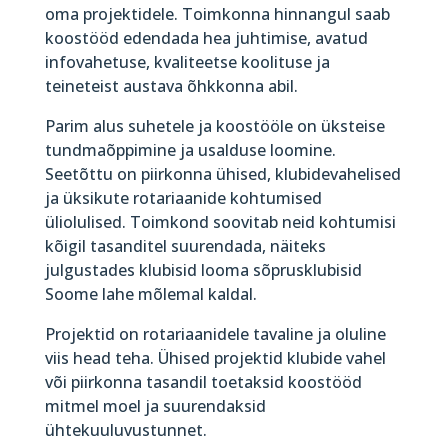
oma projektidele. Toimkonna hinnangul saab
koostööd edendada hea juhtimise, avatud
infovahetuse, kvaliteetse koolituse ja
teineteist austava õhkkonna abil.
Parim alus suhetele ja koostööle on üksteise
tundmaõppimine ja usalduse loomine.
Seetõttu on piirkonna ühised, klubidevahelised
ja üksikute rotariaanide kohtumised
üliolulised. Toimkond soovitab neid kohtumisi
kõigil tasanditel suurendada, näiteks
julgustades klubisid looma sõprusklubisid
Soome lahe mõlemal kaldal.
Projektid on rotariaanidele tavaline ja oluline
viis head teha. Ühised projektid klubide vahel
või piirkonna tasandil toetaksid koostööd
mitmel moel ja suurendaksid
ühtekuuluvustunnet.