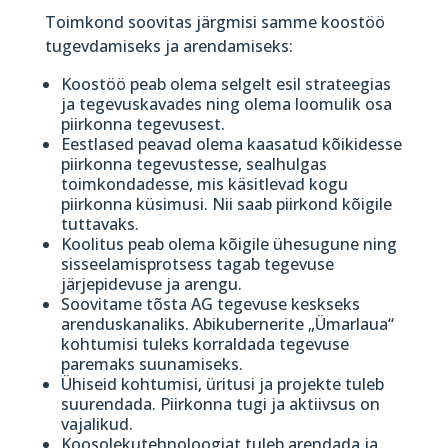
Toimkond soovitas järgmisi samme koostöö
tugevdamiseks ja arendamiseks:
Koostöö peab olema selgelt esil strateegias
ja tegevuskavades ning olema loomulik osa
piirkonna tegevusest.
Eestlased peavad olema kaasatud kõikidesse
piirkonna tegevustesse, sealhulgas
toimkondadesse, mis käsitlevad kogu
piirkonna küsimusi. Nii saab piirkond kõigile
tuttavaks.
Koolitus peab olema kõigile ühesugune ning
sisseelamisprotsess tagab tegevuse
järjepidevuse ja arengu.
Soovitame tõsta AG tegevuse keskseks
arenduskanaliks. Abikubernerite „Ümarlaua“
kohtumisi tuleks korraldada tegevuse
paremaks suunamiseks.
Ühiseid kohtumisi, üritusi ja projekte tuleb
suurendada. Piirkonna tugi ja aktiivsus on
vajalikud.
Koosolekutehnoloogiat tuleb arendada ja