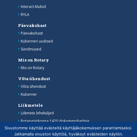
Interact-klubid
RYLA
Päevakohast
Päevakohast
Kuberneri uudised
Sündmused
Mis on Rotary
Mis on Rotary
Võta ühendust
Võta ühendust
Kuberner
Liikmetele
Liikmete leheküljed
Rotarypiirkonna 1420 dokumendiarhiivi
Sivustomme käyttää evästeitä käyttäjäkokemuksen parantamiseksi.
MyRotary
Jatkamalla sivuston käyttöä, hyväksyt evästeiden käytön.