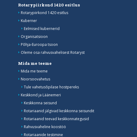
Rotarypiirkond 1420 esitlus
Rotarypiirkond 1420 esitlus
Kuberner
Eelmised kubernerid
Organisatsioon
Põhja-Euroopa tsoon
Oleme osa rahvusvahelisest Rotaryst
Mida me teeme
Mida me teeme
Noorsoovahetus
Tule vahetusõpilase hostpereks
Keskkond ja Läänemeri
Keskkonna seisund
Rotariaanid jälgivad keskkonna seisundit
Rotariaanid teevad keskkonnategusid
Rahvusvaheline koostöö
Rotariaanide testimine