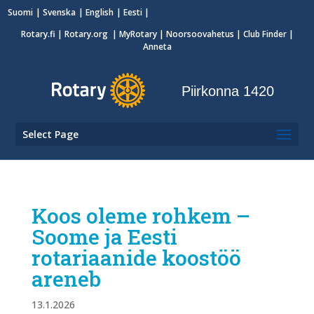
Suomi
Svenska
English
Eesti
Rotary.fi
|
Rotary.org
|
MyRotary
|
Noorsoovahetus
| Club Finder
|
Anneta
Piirkonna 1420
Select Page
Koos oleme rohkem –
Soome ja Eesti
rotariaanide koostöö
areneb
13.1.2026