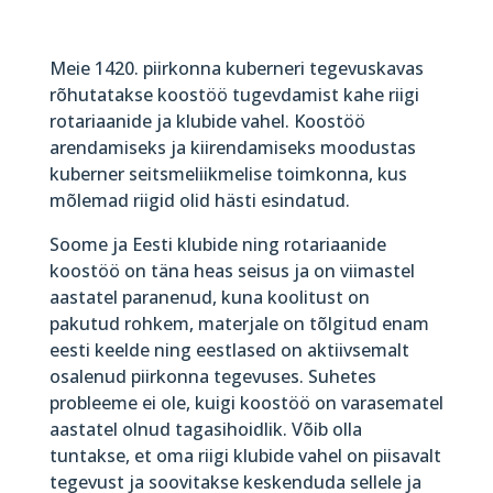
Meie 1420. piirkonna kuberneri tegevuskavas
rõhutatakse koostöö tugevdamist kahe riigi
rotariaanide ja klubide vahel. Koostöö
arendamiseks ja kiirendamiseks moodustas
kuberner seitsmeliikmelise toimkonna, kus
mõlemad riigid olid hästi esindatud.
Soome ja Eesti klubide ning rotariaanide
koostöö on täna heas seisus ja on viimastel
aastatel paranenud, kuna koolitust on
pakutud rohkem, materjale on tõlgitud enam
eesti keelde ning eestlased on aktiivsemalt
osalenud piirkonna tegevuses. Suhetes
probleeme ei ole, kuigi koostöö on varasematel
aastatel olnud tagasihoidlik. Võib olla
tuntakse, et oma riigi klubide vahel on piisavalt
tegevust ja soovitakse keskenduda sellele ja