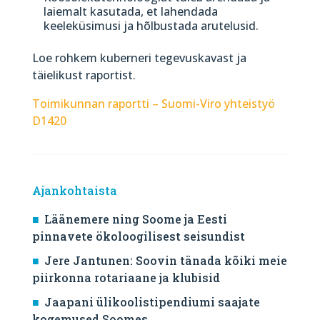
laiemalt kasutada, et lahendada
keeleküsimusi ja hõlbustada arutelusid.
Loe rohkem kuberneri tegevuskavast ja
täielikust raportist.
Toimikunnan raportti – Suomi-Viro yhteistyö
D1420
Ajankohtaista
Läänemere ning Soome ja Eesti
pinnavete ökoloogilisest seisundist
Jere Jantunen: Soovin tänada kõiki meie
piirkonna rotariaane ja klubisid
Jaapani ülikoolistipendiumi saajate
kogemused Soomes