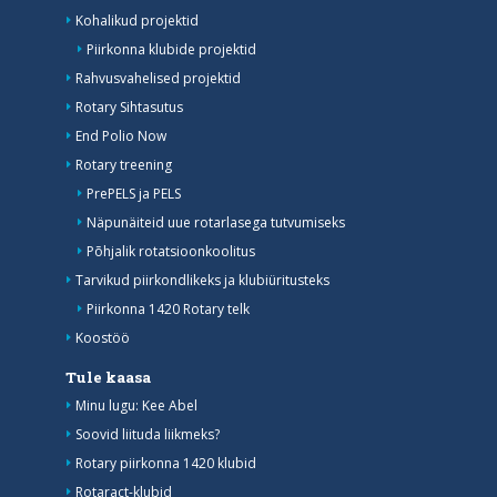
Kohalikud projektid
Piirkonna klubide projektid
Rahvusvahelised projektid
Rotary Sihtasutus
End Polio Now
Rotary treening
PrePELS ja PELS
Näpunäiteid uue rotarlasega tutvumiseks
Põhjalik rotatsioonkoolitus
Tarvikud piirkondlikeks ja klubiüritusteks
Piirkonna 1420 Rotary telk
Koostöö
Tule kaasa
Minu lugu: Kee Abel
Soovid liituda liikmeks?
Rotary piirkonna 1420 klubid
Rotaract-klubid