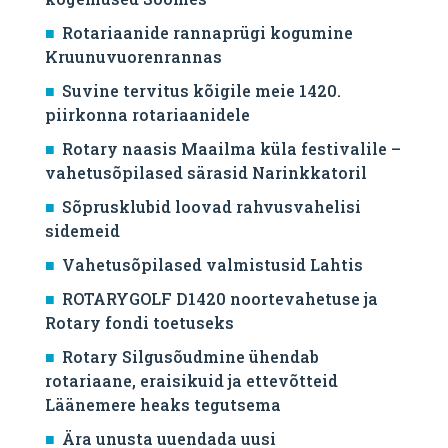
Rotariaanide rannaprügi kogumine
Kruunuvuorenrannas
Suvine tervitus kõigile meie 1420.
piirkonna rotariaanidele
Rotary naasis Maailma küla festivalile –
vahetusõpilased särasid Narinkkatoril
Sõprusklubid loovad rahvusvahelisi
sidemeid
Vahetusõpilased valmistusid Lahtis
ROTARYGOLF D1420 noortevahetuse ja
Rotary fondi toetuseks
Rotary Silgusõudmine ühendab
rotariaane, eraisikuid ja ettevõtteid
Läänemere heaks tegutsema
Ära unusta uuendada uusi