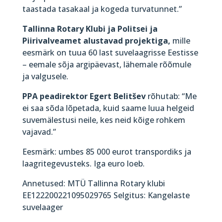
taastada tasakaal ja kogeda turvatunnet.”
Tallinna Rotary Klubi ja Politsei ja
Piirivalveamet alustavad projektiga,
mille
eesmärk on tuua 60 last suvelaagrisse Eestisse
– eemale sõja argipäevast, lähemale rõõmule
ja valgusele.
PPA peadirektor Egert Belitšev
rõhutab: “Me
ei saa sõda lõpetada, kuid saame luua helgeid
suvemälestusi neile, kes neid kõige rohkem
vajavad.”
Eesmärk: umbes 85 000 eurot transpordiks ja
laagritegevusteks. Iga euro loeb.
Annetused: MTÜ Tallinna Rotary klubi
EE122200221095029765 Selgitus: Kangelaste
suvelaager