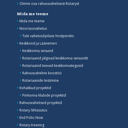
Oleme osa rahvusvahelisest Rotaryst
Mida me teeme
Mida me teeme
Noorsoovahetus
Tule vahetusõpilase hostpereks
Keskkond ja Läänemeri
Keskkonna seisund
Rotariaanid jälgivad keskkonna seisundit
Rotariaanid teevad keskkonnategusid
Rahvusvaheline koostöö
Rotariaanide testimine
Kohalikud projektid
Piirkonna klubide projektid
Rahvusvahelised projektid
Rotary Sihtasutus
End Polio Now
Rotary treening