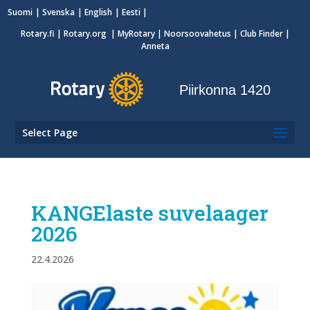
Suomi
Svenska
English
Eesti
Rotary.fi
|
Rotary.org
|
MyRotary
|
Noorsoovahetus
| Club Finder
|
Anneta
Piirkonna 1420
Select Page
KANGElaste suvelaager
2026
22.4.2026