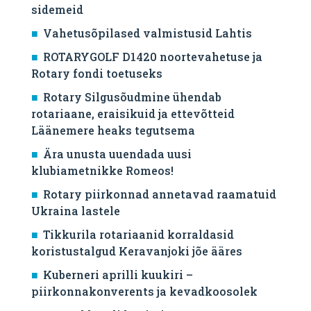
sidemeid
Vahetusõpilased valmistusid Lahtis
ROTARYGOLF D1420 noortevahetuse ja
Rotary fondi toetuseks
Rotary Silgusõudmine ühendab
rotariaane, eraisikuid ja ettevõtteid
Läänemere heaks tegutsema
Ära unusta uuendada uusi
klubiametnikke Romeos!
Rotary piirkonnad annetavad raamatuid
Ukraina lastele
Tikkurila rotariaanid korraldasid
koristustalgud Keravanjoki jõe ääres
Kuberneri aprilli kuukiri –
piirkonnakonverents ja kevadkoosolek