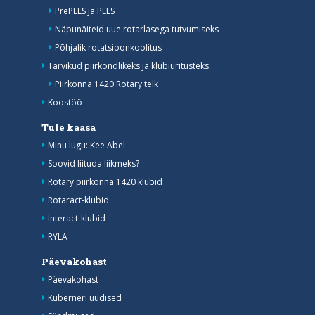
PrePELS ja PELS
Näpunäiteid uue rotarlasega tutvumiseks
Põhjalik rotatsioonkoolitus
Tarvikud piirkondlikeks ja klubiüritusteks
Piirkonna 1420 Rotary telk
Koostöö
Tule kaasa
Minu lugu: Kee Abel
Soovid liituda liikmeks?
Rotary piirkonna 1420 klubid
Rotaract-klubid
Interact-klubid
RYLA
Päevakohast
Päevakohast
Kuberneri uudised