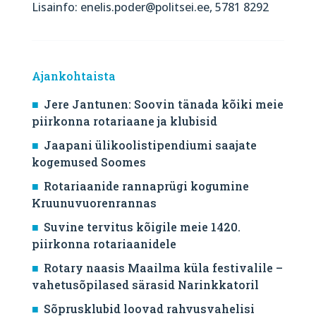
Lisainfo: enelis.poder@politsei.ee, 5781 8292
Ajankohtaista
Jere Jantunen: Soovin tänada kõiki meie
piirkonna rotariaane ja klubisid
Jaapani ülikoolistipendiumi saajate
kogemused Soomes
Rotariaanide rannaprügi kogumine
Kruunuvuorenrannas
Suvine tervitus kõigile meie 1420.
piirkonna rotariaanidele
Rotary naasis Maailma küla festivalile –
vahetusõpilased särasid Narinkkatoril
Sõprusklubid loovad rahvusvahelisi