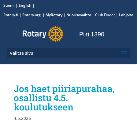
Suomi
English
Rotary.fi
|
Rotary.org
|
MyRotary
|
Nuorisovaihto
| Club Finder
| Lahjoita
Piiri 1390
Valitse sivu
Jos haet piiriapurahaa,
osallistu 4.5.
koulutukseen
4.5.2026