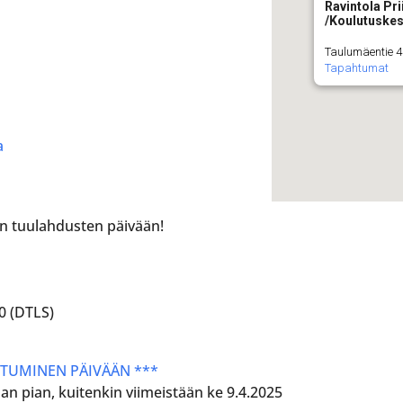
Ravintola Pr
/Koulutuske
Taulumäentie 4
Tapahtumat
a
ten tuulahdusten päivään!
00 (DTLS)
UTUMINEN PÄIVÄÄN ***
n pian, kuitenkin viimeistään ke 9.4.2025