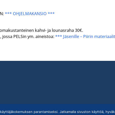
N:
*** OHJELMAKANSIO ***
omakustanteinen kahvi- ja lounasraha 30€.
, jossa PELSin ym. aineistoa:
*** Jäsenille – Piirin materiaali
käyttäjäkokemuksen parantamiseksi. Jatkamalla sivuston käyttöä, hyväk
ietojärjestelmän tietosuojaseloste
|
Henkilötietojen käsittely Rotarytoiminna