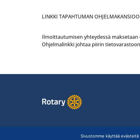
LINKKI TAPAHTUMAN OHJELMAKANSIOO
Ilmoittautumisen yhteydessä maksetaan 
Ohjelmalinkki johtaa piirin tietovarastoon
Sivustomme käyttää evästeitä 
Copyright © Suomen Rotarypalvelu ry 2026 |
Jäsent