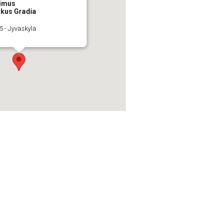
iimus
skus Gradia
5 - Jyväskylä