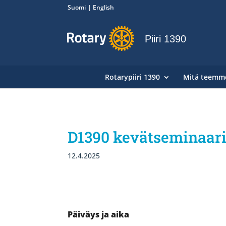
Suomi
English
Piiri 1390
Rotarypiiri 1390
Mitä teemm
D1390 kevätseminaari 
12.4.2025
Päiväys ja aika