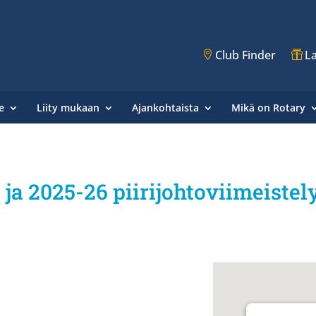
Club Finder
La
e
Liity mukaan
Ajankohtaista
Mikä on Rotary
ja 2025-26 piirijohtoviimeistel