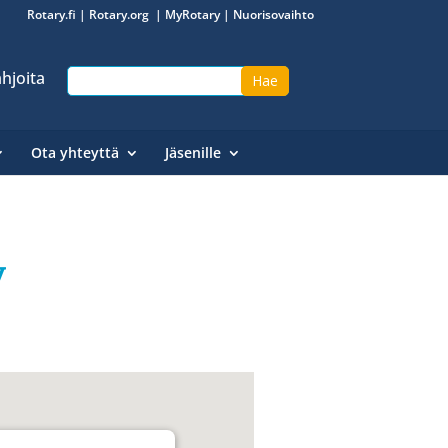
Rotary.fi
|
Rotary.org
|
MyRotary
|
Nuorisovaihto
hjoita
Ota yhteyttä
Jäsenille
y