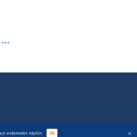
t ***
syt evästeiden käytön.
OK
ssa