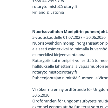
+358-44-235 9798
rotarytoimisto@rotary.fi
Finland & Estonia
Nuorisovaihdon Monipiirin puheenjoht
3-vuotiskaudelle 01.07.2027 – 30.06.2030
Nuorisovaihdon monipiiriorganisaation pu
alaisesti esimerkiksi toimimalla kuvernöö
esimerkiksi kirjeenvaihtajana.
Rotarypiiri tai monipiiri voi esittää toim
hallitukselle lähettämällä vapaamuotois
rotarytoimisto@rotary.fi
Puheenjohtajan nimittää Suomen ja Viron Ro
–
Vi söker nu en ny ordförande för Ungdoms
30.6.2030
Ordföranden för ungdomsutbytets multidistr
exempel genom att ha fungerat som guve