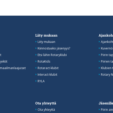
Liity mukaan
Ajankoh
Liity mukaan
Ajankoht
Kiinnostaako jäsenyys?
Kuvernöö
t
Etsi lähin Rotaryklubi
Piirin t
jektit
RotaKids
Piirien
 maailmanlaajuiset
Rotaract-klubit
Klubien 
Interact-klubit
Rotary N
RYLA
Ota yhteyttä
Jäsenill
Ota yhteyttä
Piirin ai