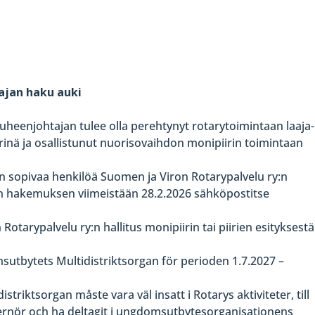
ajan haku auki
heenjohtajan tulee olla perehtynyt rotarytoimintaan laaja-
rinä ja osallistunut nuorisovaihdon monipiirin toimintaan
een sopivaa henkilöä Suomen ja Viron Rotarypalvelu ry:n
en hakemuksen viimeistään 28.2.2026 sähköpostitse
tarypalvelu ry:n hallitus monipiirin tai piirien esityksestä
utbytets Multidistriktsorgan för perioden 1.7.2027 –
iktsorgan måste vara väl insatt i Rotarys aktiviteter, till
rnör och ha deltagit i ungdomsutbytesorganisationens