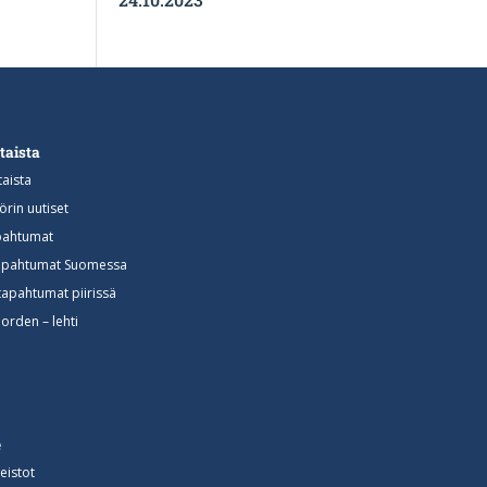
taista
aista
rin uutiset
apahtumat
 tapahtumat Suomessa
tapahtumat piirissä
orden – lehti
e
neistot