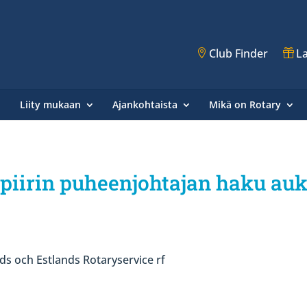
Club Finder
La
Liity mukaan
Ajankohtaista
Mikä on Rotary
iirin puheenjohtajan haku auk
ds och Estlands Rotaryservice rf