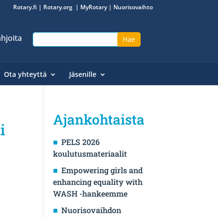
Rotary.fi
|
Rotary.org
|
MyRotary
|
Nuorisovaihto
hjoita
Ota yhteyttä
Jäsenille
Ajankohtaista
i
PELS 2026
koulutusmateriaalit
Empowering girls and
enhancing equality with
WASH -hankeemme
Nuorisovaihdon