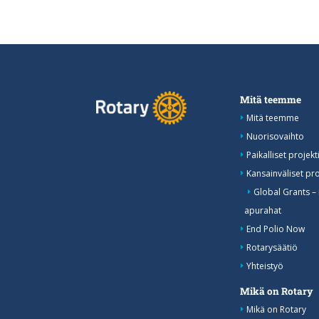
Mitä teemme
Mitä teemme
Nuorisovaihto
Paikalliset projekti
Kansainväliset pro
Global Grants –
apurahat
End Polio Now
Rotarysäätiö
Yhteistyö
Mikä on Rotary
Mikä on Rotary