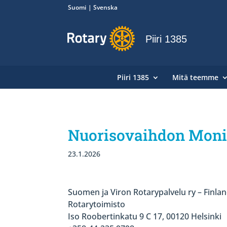
Suomi
Svenska
Piiri 1385
Piiri 1385
Mitä teemme
Nuorisovaihdon Monip
23.1.2026
Suomen ja Viron Rotarypalvelu ry – Finlan
Rotarytoimisto
Iso Roobertinkatu 9 C 17, 00120 Helsinki