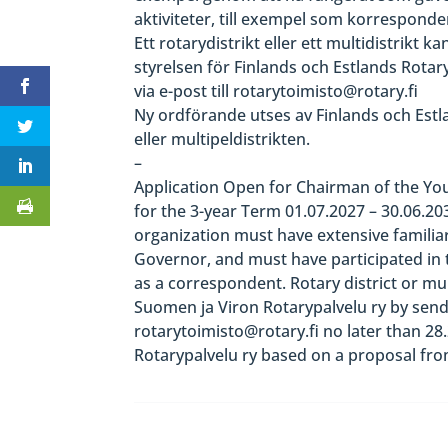
aktiviteter, till exempel som korresponde
Ett rotarydistrikt eller ett multidistrikt k
styrelsen för Finlands och Estlands Rotary
via e-post till rotarytoimisto@rotary.fi
Ny ordförande utses av Finlands och Estla
eller multipeldistrikten.
–
Application Open for Chairman of the You
for the 3-year Term 01.07.2027 – 30.06.20
organization must have extensive familiari
Governor, and must have participated in t
as a correspondent. Rotary district or mul
Suomen ja Viron Rotarypalvelu ry by sendi
rotarytoimisto@rotary.fi no later than 2
Rotarypalvelu ry based on a proposal from 