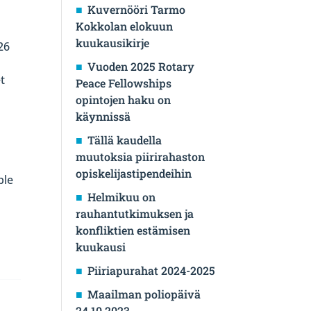
Kuvernööri Tarmo
Kokkolan elokuun
kuukausikirje
26
Vuoden 2025 Rotary
t
Peace Fellowships
opintojen haku on
käynnissä
Tällä kaudella
muutoksia piirirahaston
opiskelijastipendeihin
ple
Helmikuu on
rauhantutkimuksen ja
konfliktien estämisen
kuukausi
Piiriapurahat 2024-2025
Maailman poliopäivä
24.10.2023