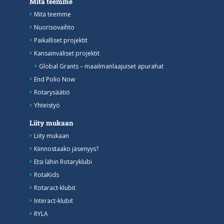
Mitä teemme
Mitä teemme
Nuorisovaihto
Paikalliset projektit
Kansainväliset projektit
Global Grants – maailmanlaajuiset apurahat
End Polio Now
Rotarysäätiö
Yhteistyö
Liity mukaan
Liity mukaan
Kiinnostaako jäsenyys?
Etsi lähin Rotaryklubi
RotaKids
Rotaract-klubit
Interact-klubit
RYLA