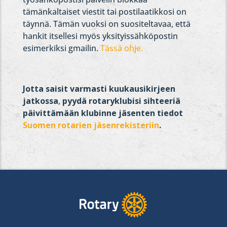
tämänkaltaiset viestit tai postilaatikkosi on
täynnä. Tämän vuoksi on suositeltavaa, että
hankit itsellesi myös yksityissähköpostin
esimerkiksi gmailin.
Tässä ohje.
Jotta saisit varmasti kuukausikirjeen
jatkossa
,
pyydä rotaryklubisi sihteeriä
päivittämään klubinne jäsenten tiedot
Suomen rotarien jäsenrekisteriin
.