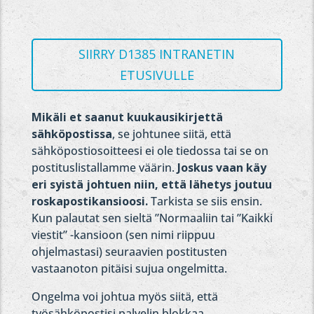
SIIRRY D1385 INTRANETIN
ETUSIVULLE
Mikäli et saanut kuukausikirjettä
sähköpostissa
, se johtunee siitä, että
sähköpostiosoitteesi ei ole tiedossa tai se on
postituslistallamme väärin.
Joskus vaan käy
eri syistä johtuen niin, että lähetys joutuu
roskapostikansioosi.
Tarkista se siis ensin.
Kun palautat sen sieltä ”Normaaliin tai ”Kaikki
viestit” -kansioon (sen nimi riippuu
ohjelmastasi) seuraavien postitusten
vastaanoton pitäisi sujua ongelmitta.
Ongelma voi johtua myös siitä, että
työsähköpostisi palvelin blokkaa