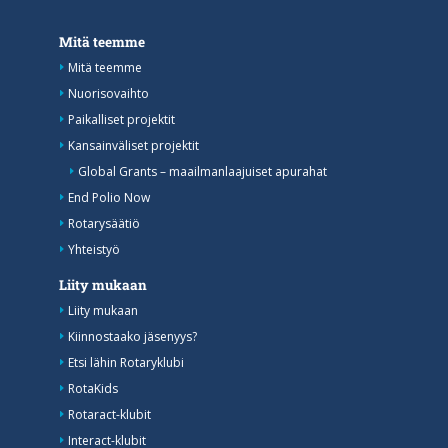
Mitä teemme
Mitä teemme
Nuorisovaihto
Paikalliset projektit
Kansainväliset projektit
Global Grants – maailmanlaajuiset apurahat
End Polio Now
Rotarysäätiö
Yhteistyö
Liity mukaan
Liity mukaan
Kiinnostaako jäsenyys?
Etsi lähin Rotaryklubi
RotaKids
Rotaract-klubit
Interact-klubit