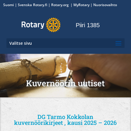
Suomi
Svenska
Rotary.fi
|
Rotary.org
|
MyRotary
|
Nuorisovaihto
Piiri 1385
Valitse sivu
Kuvernöörin uutiset
DG Tarmo Kokkolan
kuvernöörikirjeet , kausi 2025 – 2026