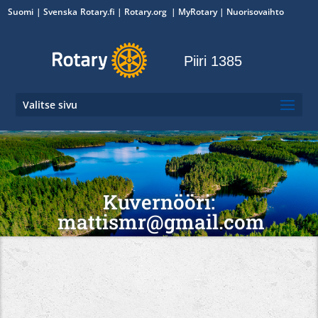
Suomi
Svenska
Rotary.fi
|
Rotary.org
|
MyRotary
|
Nuorisovaihto
Piiri 1385
Valitse sivu
Kuvernööri:
mattismr@gmail.com