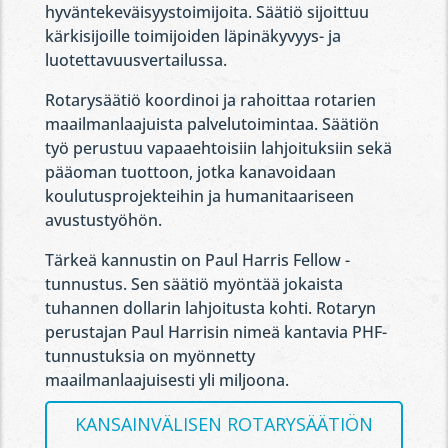
hyväntekeväisyystoimijoita. Säätiö sijoittuu
kärkisijoille toimijoiden läpinäkyvyys- ja
luotettavuusvertailussa.
Rotarysäätiö koordinoi ja rahoittaa rotarien
maailmanlaajuista palvelutoimintaa. Säätiön
työ perustuu vapaaehtoisiin lahjoituksiin sekä
pääoman tuottoon, jotka kanavoidaan
koulutusprojekteihin ja humanitaariseen
avustustyöhön.
Tärkeä kannustin on Paul Harris Fellow -
tunnustus. Sen säätiö myöntää jokaista
tuhannen dollarin lahjoitusta kohti. Rotaryn
perustajan Paul Harrisin nimeä kantavia PHF-
tunnustuksia on myönnetty
maailmanlaajuisesti yli miljoona.
KANSAINVÄLISEN ROTARYSÄÄTIÖN