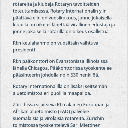
rotareita ja klubeja Rotaryn tavoitteiden
toteuttamisessa. Rotary Internationalin ylin
päättävä elin on vuosikokous, jonne jokaisella
klubilla on oikeus lähettää virallinen edustaja ja
jonne jokaisella rotarilla on oikeus osallistua.
RI:n keulahahmo on vuosittain vaihtuva
presidentti.
RI:n pääkonttori on Evanstonissa Illinoisissa
lähellä Chicagoa. Pääkonttorissa työskentelee
pääsihteerin johdolla noin 530 henkilöä.
Rotary Internationalilla on lisäksi seitsemän
aluetoimistoa eri puolilla maapalloa.
Zürichissa sijaitseva RI:n alainen Euroopan ja
Afrikan aluetoimisto (EAO) palvelee
suomalaisia ja virolaisia rotareita. Zürichin
toimistossa työskentelevä Sari Miettinen