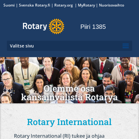
Suomi
Svenska
Rotary.fi
|
Rotary.org
|
MyRotary
|
Nuorisovaihto
Piiri 1385
Valitse sivu
Olemme osa
kansainvälistä Rotarya
Rotary International
Rotary International (RI) tukee ja ohjaa