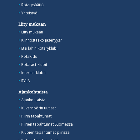
Rotarysäätiö
Yhteistyö
Liity mukaan
Liity mukaan
Kiinnostaako jäsenyys?
Etsi lähin Rotaryklubi
RotaKids
Rotaract-klubit
Interact-klubit
RYLA
Ajankohtaista
Ajankohtaista
Kuvernöörin uutiset
Piirin tapahtumat
Piirien tapahtumat Suomessa
Klubien tapahtumat piirissä