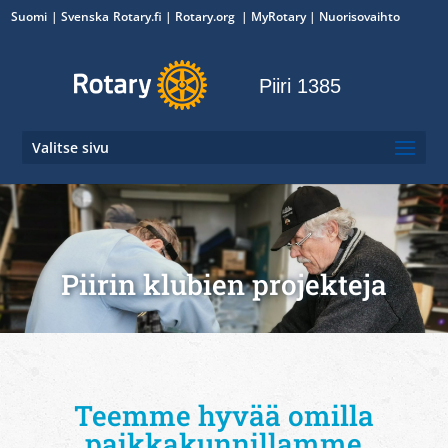
Suomi
Svenska
Rotary.fi
|
Rotary.org
|
MyRotary
|
Nuorisovaihto
Piiri 1385
Valitse sivu
Piirin klubien projekteja
Teemme hyvää omilla
paikkakunnillamme