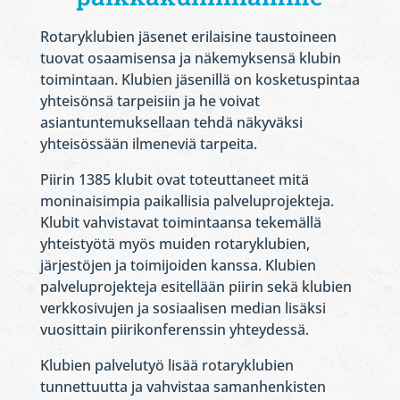
Rotaryklubien jäsenet erilaisine taustoineen
tuovat osaamisensa ja näkemyksensä klubin
toimintaan. Klubien jäsenillä on kosketuspintaa
yhteisönsä tarpeisiin ja he voivat
asiantuntemuksellaan tehdä näkyväksi
yhteisössään ilmeneviä tarpeita.
Piirin 1385 klubit ovat toteuttaneet mitä
moninaisimpia paikallisia palveluprojekteja.
Klubit vahvistavat toimintaansa tekemällä
yhteistyötä myös muiden rotaryklubien,
järjestöjen ja toimijoiden kanssa. Klubien
palveluprojekteja esitellään piirin sekä klubien
verkkosivujen ja sosiaalisen median lisäksi
vuosittain piirikonferenssin yhteydessä.
Klubien palvelutyö lisää rotaryklubien
tunnettuutta ja vahvistaa samanhenkisten