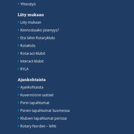
Yhteistyö
Liity mukaan
Liity mukaan
Kiinnostaako jäsenyys?
Etsi lähin Rotaryklubi
RotaKids
Rotaract-klubit
Interact-klubit
RYLA
Ajankohtaista
Ajankohtaista
Kuvernöörin uutiset
Piirin tapahtumat
Piirien tapahtumat Suomessa
Klubien tapahtumat piirissä
Rotary Norden – lehti