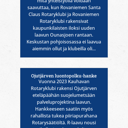
mitä yhteistyöllä voidaan
saavuttaa, kun Rovaniemen Santa
Claus Rotaryklubi ja Rovaniemen
Rotaryklubi rakensivat
kaupunkilaisten iloksi uuden
laavun Ounasjoen rantaan.
Keskustan pohjoisosassa ei laavua
aiemmin ollut ja klubeilla oli...
Ojutjärven luontopolku-hanke
Vuonna 2023 Kauhavan
Rotaryklubi rakensi Ojutjärven
eteläpäähän suojelumetsään
palveluprojektina laavun.
Hankkeeseen saatiin myös
rahallista tukea piiriapurahana
Rotarysäätiöltä. R-laavu nousi