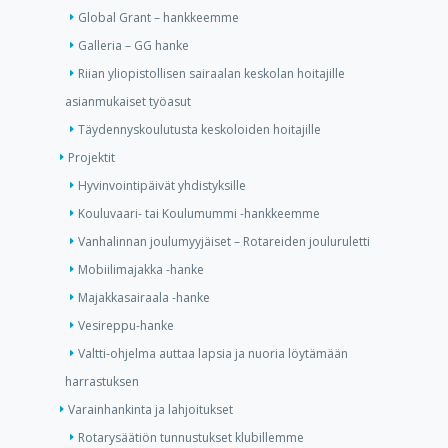
Global Grant – hankkeemme
Galleria – GG hanke
Riian yliopistollisen sairaalan keskolan hoitajille
asianmukaiset työasut
Täydennyskoulutusta keskoloiden hoitajille
Projektit
Hyvinvointipäivät yhdistyksille
Kouluvaari- tai Koulumummi -hankkeemme
Vanhalinnan joulumyyjäiset – Rotareiden jouluruletti
Mobiilimajakka -hanke
Majakkasairaala -hanke
Vesireppu-hanke
Valtti-ohjelma auttaa lapsia ja nuoria löytämään
harrastuksen
Varainhankinta ja lahjoitukset
Rotarysäätiön tunnustukset klubillemme