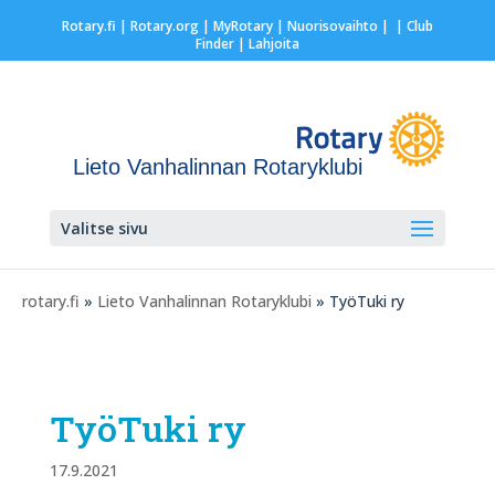
Rotary.fi
|
Rotary.org
|
MyRotary |
Nuorisovaihto
|
| Club
Finder
| Lahjoita
Lieto Vanhalinnan Rotaryklubi
Valitse sivu
rotary.fi
»
Lieto Vanhalinnan Rotaryklubi
» TyöTuki ry
TyöTuki ry
17.9.2021