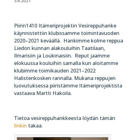
3.6.2021
Piirin1410 Itämeriprojektin Vesireppuhanke
käynnistettiin klubissamme toimintavuoden
2020–2021 keväällä. Hankimme kolme reppua
Liedon kunnan alakouluihin Taatilaan,
Ilmarisiin ja Loukinaisiin. Reput jaamme
elokuussa kouluihin samalla kun aloitamme
klubimme toimikauden 2021–2022
Halistenkosken rannalla. Mukana reppujen
luovutuksessa piiristämme Itämeriprojektista
vastaava Martti Hakoila.
Tietoa vesireppuhankkeesta löydän tämän
linkin
takaa.