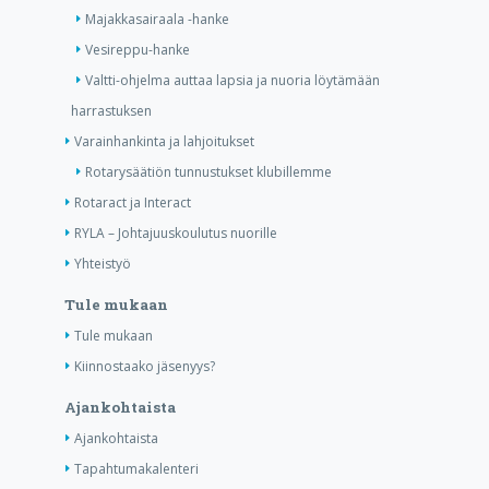
Majakkasairaala -hanke
Vesireppu-hanke
Valtti-ohjelma auttaa lapsia ja nuoria löytämään
harrastuksen
Varainhankinta ja lahjoitukset
Rotarysäätiön tunnustukset klubillemme
Rotaract ja Interact
RYLA – Johtajuuskoulutus nuorille
Yhteistyö
Tule mukaan
Tule mukaan
Kiinnostaako jäsenyys?
Ajankohtaista
Ajankohtaista
Tapahtumakalenteri