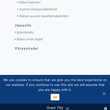
Klubin kalenteri
Suomen Rotaryn kalenteriin
Klubien ja piirin tapahtumakalenteri
Jäsenille
Jäsensivusto
Klubin omat ohjeet
Yhteystiedot
We use cookies to ensure that we give you the best experience on
Copyright © Suomen Rotarypalvelu ry 2026 |
our website. If you continue to use this site we will assume that
Jäsentietojärjestelmän tietosuojaseloste
|
Henkilötietojen
you are happy with it.
käsittely Rotarytoiminnassa
OK
Share This