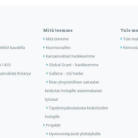
Mitä teemme
Tule m
Mitä teemme
Tule mu
nkilöt kaudella
Nuorisovaihto
Kiinnost
Kansainväliset hankkeemme
ä 1410
Global Grant – hankkeemme
invälistä Rotarya
Galleria – GG hanke
Riian yliopistollisen sairaalan
keskolan hoitajille asianmukaiset
työasut
Täydennyskoulutusta keskoloiden
hoitajille
Projektit
Hyvinvointipäivät yhdistyksille