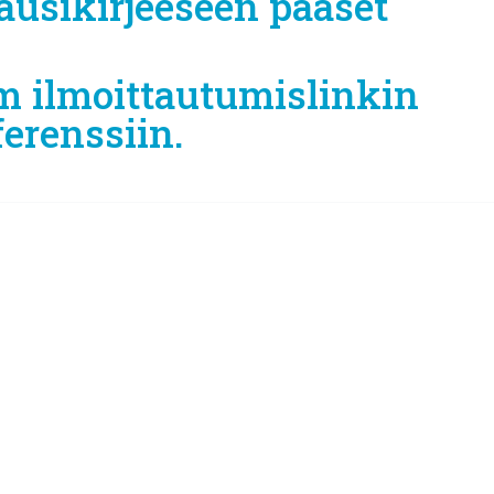
usikirjeeseen pääset
m ilmoittautumislinkin
ferenssiin.