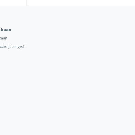
ukaan
kaan
aako jäsenyys?