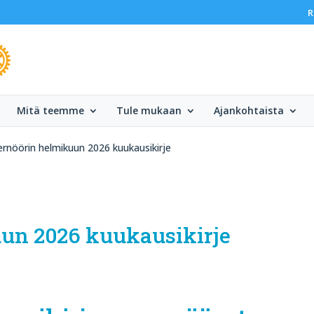
R
Mitä teemme
Tule mukaan
Ajankohtaista
rnöörin helmikuun 2026 kuukausikirje
un 2026 kuukausikirje