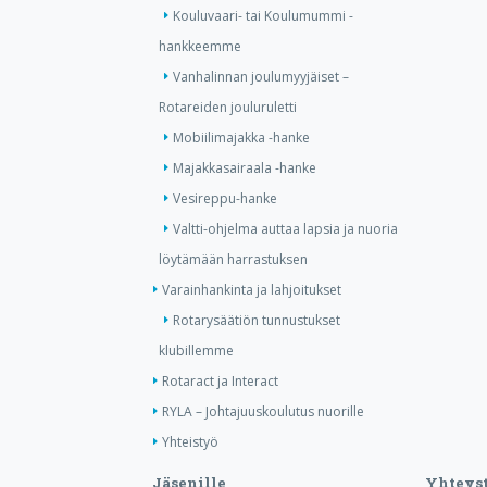
Kouluvaari- tai Koulumummi -
hankkeemme
Vanhalinnan joulumyyjäiset –
Rotareiden jouluruletti
Mobiilimajakka -hanke
Majakkasairaala -hanke
Vesireppu-hanke
Valtti-ohjelma auttaa lapsia ja nuoria
löytämään harrastuksen
Varainhankinta ja lahjoitukset
Rotarysäätiön tunnustukset
klubillemme
Rotaract ja Interact
RYLA – Johtajuuskoulutus nuorille
Yhteistyö
Jäsenille
Yhteyst