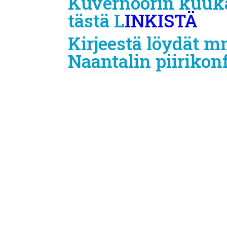
Kuvernöörin kuuka
tästä
L
INKISTÄ
Kirjeestä löydät m
Naantalin piirikon