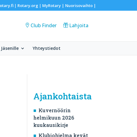
otary.fi
Rotary.org
MyRotary |
Nuorisovaihto
|
|
|
Club Finder
Lahjoita
Jäsenille
Yhteystiedot
Ajankohtaista
Kuvernöörin
helmikuun 2026
kuukausikirje
Klubiohjelma kevät