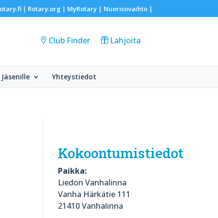
otary.fi
Rotary.org
MyRotary |
Nuorisovaihto
|
|
|
Club Finder
Lahjoita
Jäsenille
Yhteystiedot
Kokoontumistiedot
Paikka:
Liedon Vanhalinna
Vanha Härkätie 111
21410 Vanhalinna