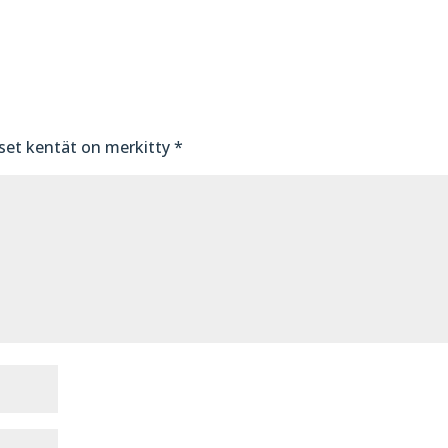
iset kentät on merkitty
*