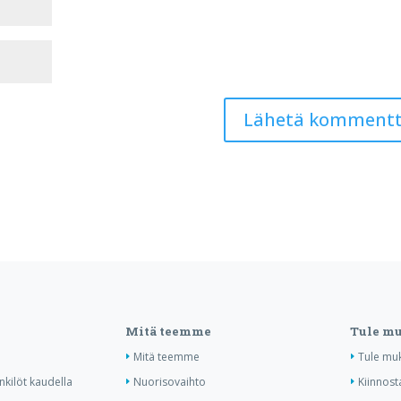
Mitä teemme
Tule m
Mitä teemme
Tule mu
nkilöt kaudella
Nuorisovaihto
Kiinnost