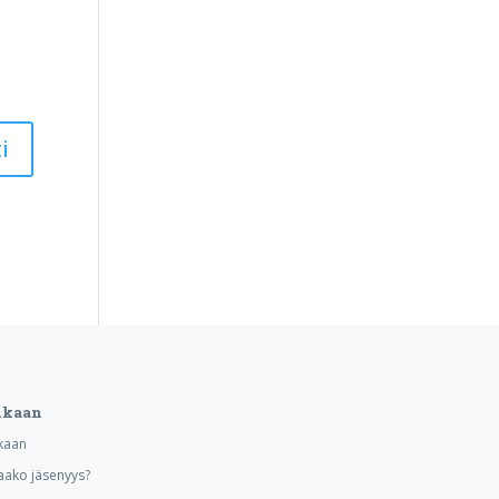
ukaan
kaan
aako jäsenyys?