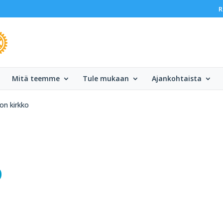
R
Mitä teemme
Tule mukaan
Ajankohtaista
on kirkko
o