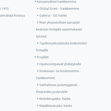
Kansainväliset hankkeemme
ä 1410
Global Grant – hankkeemme
invälistä Rotarya
Galleria – GG hanke
Riian yliopistollisen sairaalan
keskolan hoitajille asianmukaiset
työasut
Täydennyskoulutusta keskoloiden
hoitajille
Projektit
Hyvinvointipäivät yhdistyksille
Kouluvaari- tai Koulumummi -
hankkeemme
Vanhalinnan joulumyyjäiset –
Rotareiden jouluruletti
Mobiilimajakka -hanke
Majakkasairaala -hanke