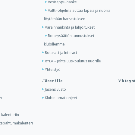
Vesireppu-hanke
Valtti-ohjelma auttaa lapsia ja nuoria
löytämään harrastuksen
Varainhankinta ja lahjoitukset
Rotarysäätiön tunnustukset
klubillemme
Rotaract ja Interact
RYLA – Johtajuuskoulutus nuorille
Yhteistyö
Jäsenille
Yhteyst
Jäsensivusto
ri
Klubin omat ohjeet
kalenteriin
n tapahtumakalenteri