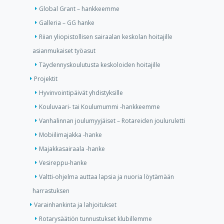
Global Grant – hankkeemme
Galleria – GG hanke
Riian yliopistollisen sairaalan keskolan hoitajille
asianmukaiset työasut
Täydennyskoulutusta keskoloiden hoitajille
Projektit
Hyvinvointipäivät yhdistyksille
Kouluvaari- tai Koulumummi -hankkeemme
Vanhalinnan joulumyyjäiset – Rotareiden jouluruletti
Mobiilimajakka -hanke
Majakkasairaala -hanke
Vesireppu-hanke
Valtti-ohjelma auttaa lapsia ja nuoria löytämään
harrastuksen
Varainhankinta ja lahjoitukset
Rotarysäätiön tunnustukset klubillemme