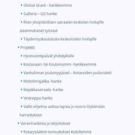
Global Grant – hankkeemme
Galleria – GG hanke
Riian yliopistollisen sairaalan keskolan hoitajille
asianmukaiset työasut
Täydennyskoulutusta keskoloiden hoitajille
Projektit
Hyvinvointipäivät yhdistyksille
Kouluvaari- tai Koulumummi -hankkeemme
Vanhalinnan joulumyyjäiset – Rotareiden jouluruletti
Mobiilimajakka -hanke
Majakkasairaala -hanke
Vesireppu-hanke
Valtti-ohjelma auttaa lapsia ja nuoria löytämään
harrastuksen
Varainhankinta ja lahjoitukset
Rotarysäätiön tunnustukset klubillemme