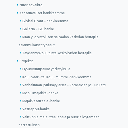
Nuorisovaihto
Kansainväliset hankkeemme
Global Grant – hankkeemme
Galleria – GG hanke
Riian yliopistollisen sairaalan keskolan hoitajille
asianmukaiset työasut
Täydennyskoulutusta keskoloiden hoitajille
Projektit
Hyvinvointipäivät yhdistyksille
Kouluvaari- tai Koulumummi -hankkeemme
Vanhalinnan joulumyyjäiset – Rotareiden jouluruletti
Mobiilimajakka -hanke
Majakkasairaala -hanke
Vesireppu-hanke
Valtti-ohjelma auttaa lapsia ja nuoria löytämään
harrastuksen