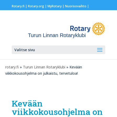
Rotary.fi
|
Rotary.org
|
MyRotary |
Nuorisovaihto
|
Turun Linnan Rotaryklubi
Valitse sivu
rotary.fi
»
Turun Linnan Rotaryklubi
» Kevään
viikkokousohjelma on julkaistu, tervetuloa!
Kevään
viikkokousohjelma on