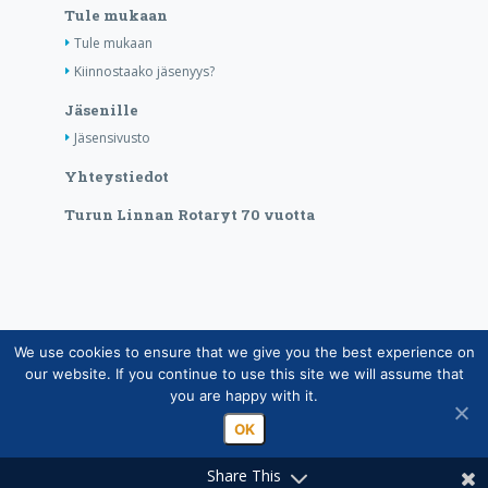
Tule mukaan
Tule mukaan
Kiinnostaako jäsenyys?
Jäsenille
Jäsensivusto
Yhteystiedot
Turun Linnan Rotaryt 70 vuotta
We use cookies to ensure that we give you the best experience on
Copyright © Suomen Rotarypalvelu ry 2026 |
our website. If you continue to use this site we will assume that
Jäsentietojärjestelmän tietosuojaseloste
|
Henkilötietojen
you are happy with it.
käsittely Rotarytoiminnassa
OK
Share This